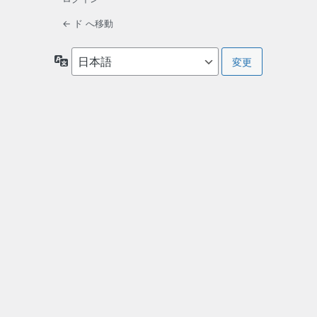
← ド へ移動
言
語