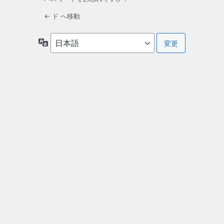
← ド へ移動
言
語