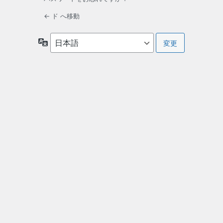
← ド へ移動
言
語