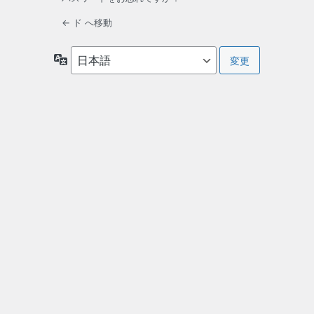
← ド へ移動
言
語