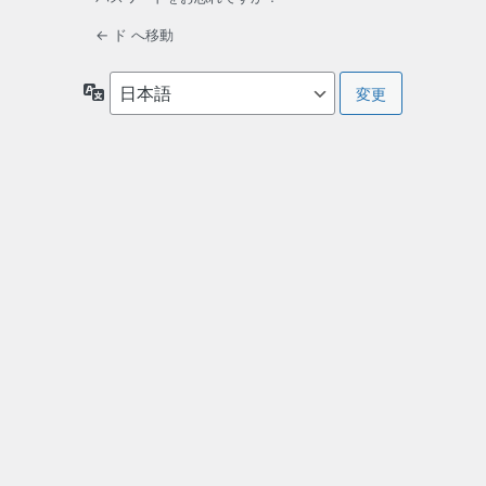
← ド へ移動
言
語