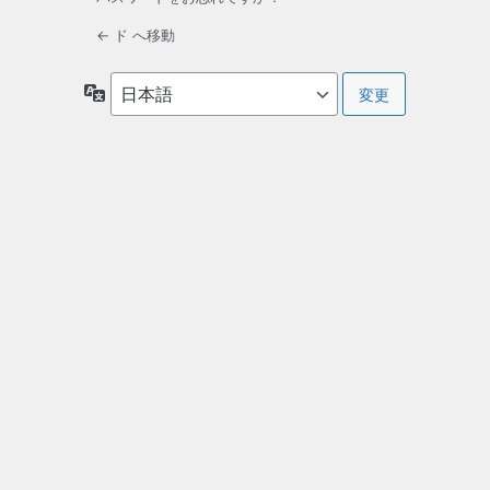
← ド へ移動
言
語