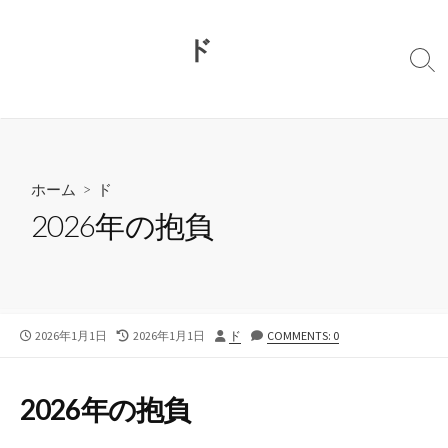
コ
ン
ド
テ
検
ン
索
切
ツ
り
へ
替
ス
え
キ
ホーム
>
ド
ッ
2026年の抱負
プ
公
最
投
2026年1月1日
2026年1月1日
ド
COMMENTS: 0
開
終
稿
日
更
者
新
2026年の抱負
日