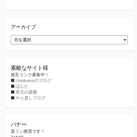
アーカイブ
ア
ー
カ
イ
ブ
素敵なサイト様
相互リンク募集中！
■
chankameのブログ
■
ぽんた
■
青天の霹靂
■
やり直しブログ
バナー
直リン推奨です！
234x60