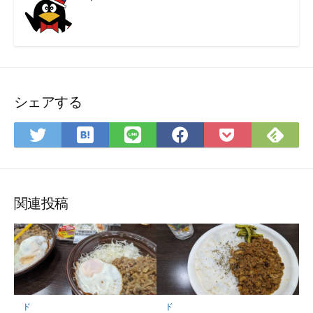
シェアする
は
Fee
Twitter
LINE
Facebook
Pocket
て
で
で
で
で
に
な
購
シ
シ
シ
保
ブ
読
ェ
ェ
ェ
存
ッ
ア
ア
ア
関連投稿
ク
マ
ー
ク
に
保
ド
ド