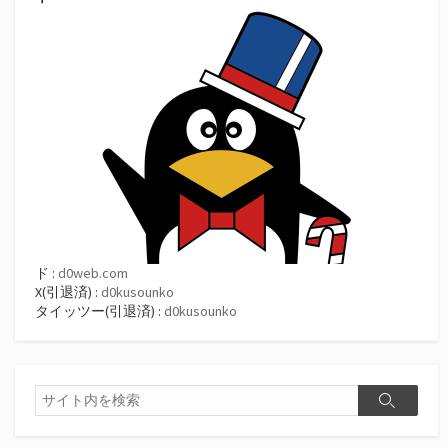
ド :
d0web.com
X(引退済) :
d0kusounko
タイッツー(引退済) :
d0kusounko
検
検
索
索