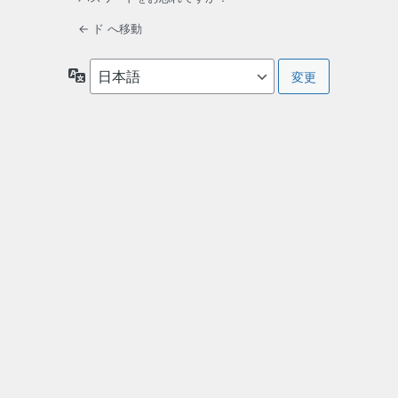
← ド へ移動
言
語