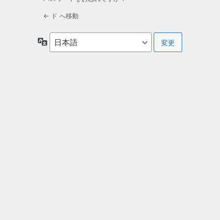
← ド へ移動
言
語