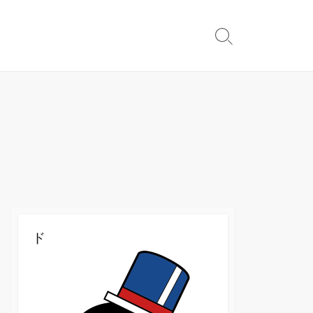
検
索
切
り
替
え
ド