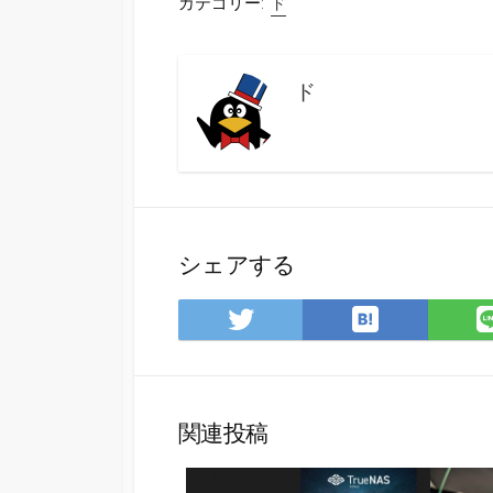
カテゴリー:
ド
ド
シェアする
は
Twitter
て
で
な
シ
ブ
ェ
ッ
ア
関連投稿
ク
マ