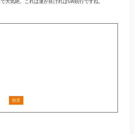
で大気絶。これは運が良ければGW続行ですね。
投票