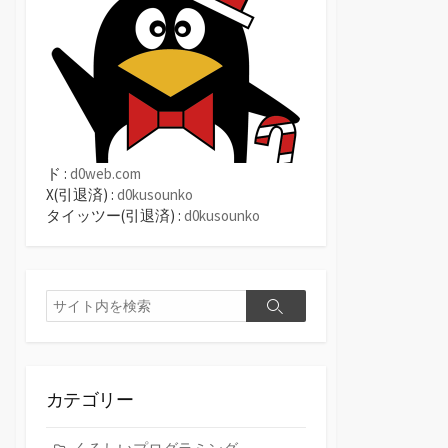
ド :
d0web.com
X(引退済) :
d0kusounko
タイッツー(引退済) :
d0kusounko
検
検
索
索
カテゴリー