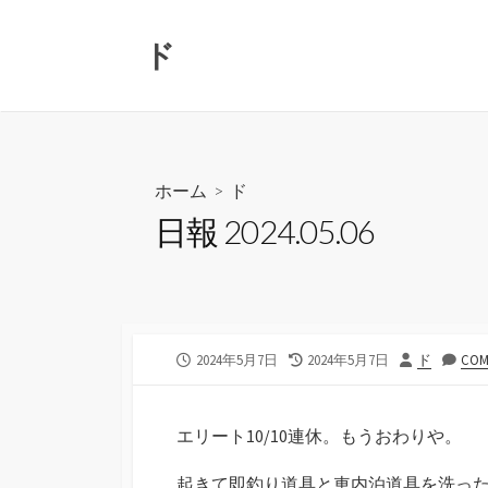
コ
ン
ド
テ
ン
ツ
へ
ス
ホーム
>
ド
キ
日報 2024.05.06
ッ
プ
公
最
投
2024年5月7日
2024年5月7日
ド
COM
開
終
稿
日
更
者
新
エリート10/10連休。もうおわりや。
日
起きて即釣り道具と車内泊道具を洗っ