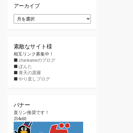
アーカイブ
ア
ー
カ
イ
ブ
素敵なサイト様
相互リンク募集中！
■
chankameのブログ
■
ぽんた
■
青天の霹靂
■
やり直しブログ
バナー
直リン推奨です！
234x60