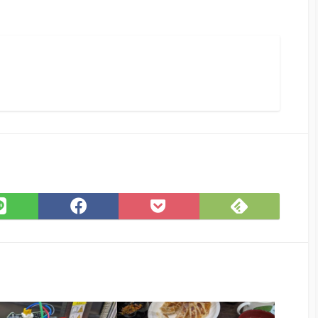
Feedly
LINE
Facebook
Pocket
で
で
で
に
購
シ
シ
保
読
ェ
ェ
存
ア
ア