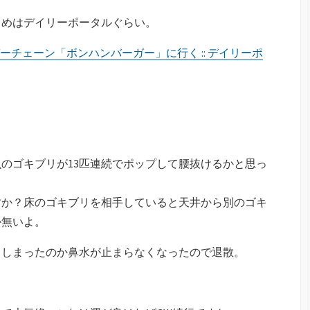
とめはデイリーポータルぐらい。
チェーン「ボンハンバーガー」に行く :: デイリーポ
のゴキブリが13匹連続でポップして腰抜けるかと思っ
すか？床のゴキブリを相手していると天井から別のゴキ
か無いよ。
てしまったのか鼻水が止まらなくなったので退散。