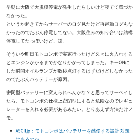
早朝に大阪で大規模停電が発生したらしいけど寝てて気づか
なかった。
というか起きてからサーバーのログ見たけど再起動ログもな
かったのでたぶん停電してない。大阪住みの知り合いは結構
停電してたっぽいけど、謎。
そういや昨日モトコンポで実家行ったけど久々に火入れする
とエンジンかかるまでかなりかかってしまった。キーONに
した瞬間オイルランプが数秒点灯するはずだけどしなかった
のでたぶんバッテリーが原因。
密閉型バッテリーに変えられへんかな？と思ってサーベイし
たら、モトコンポの仕様上密閉型にすると危険なのでレギュ
レーターを入れる必要があるみたい。とりあえず方法だけメ
モ。
ASCII.jp：モトコンポはバッテリーを酷使する設計 対策
はあるのか