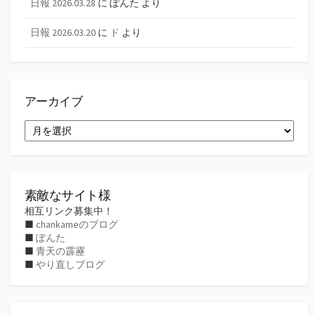
日報 2026.03.28
に
ぽんた
より
日報 2026.03.20
に
ド
より
アーカイブ
ア
ー
カ
イ
ブ
素敵なサイト様
相互リンク募集中！
■
chankameのブログ
■
ぽんた
■
青天の霹靂
■
やり直しブログ