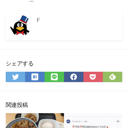
ド
シェアする
は
Fee
Twitter
LINE
Facebook
Pocket
て
で
で
で
で
に
な
購
シ
シ
シ
保
ブ
読
ェ
ェ
ェ
存
ッ
ア
ア
ア
関連投稿
ク
マ
ー