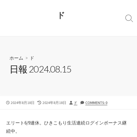
コ
ン
ド
テ
検
ン
索
切
ツ
り
へ
替
ス
え
キ
ホーム
>
ド
ッ
日報 2024.08.15
プ
公
最
投
2024年8月18日
2024年8月18日
ド
COMMENTS: 0
開
終
稿
日
更
者
新
エリート6/9連休。ひきこもり生活連続ログインボーナス継
日
続中。