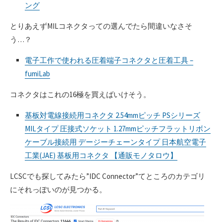
ング
とりあえずMILコネクタっての選んでたら間違いなさそ
う…？
電子工作で使われる圧着端子コネクタと圧着工具 –
fumiLab
コネクタはこれの16極を買えばいけそう。
基板対電線接続用コネクタ 2.54mmピッチ PSシリーズ
MILタイプ 圧接式ソケット 1.27mmピッチフラットリボン
ケーブル接続用 デージーチェーンタイプ 日本航空電子
工業(JAE) 基板用コネクタ 【通販モノタロウ】
LCSCでも探してみたら”IDC Connector”てところのカテゴリ
にそれっぽいのが見つかる。