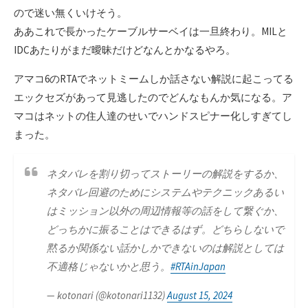
ので迷い無くいけそう。
ああこれで長かったケーブルサーベイは一旦終わり。MILと
IDCあたりがまだ曖昧だけどなんとかなるやろ。
アマコ6のRTAでネットミームしか話さない解説に起こってる
エックセズがあって見逃したのでどんなもんか気になる。ア
マコはネットの住人達のせいでハンドスピナー化しすぎてし
まった。
ネタバレを割り切ってストーリーの解説をするか、
ネタバレ回避のためにシステムやテクニックあるい
はミッション以外の周辺情報等の話をして繋ぐか、
どっちかに振ることはできるはず。どちらしないで
黙るか関係ない話かしかできないのは解説としては
不適格じゃないかと思う。
#RTAinJapan
— kotonari (@kotonari1132)
August 15, 2024