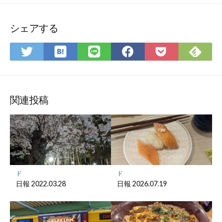
シェアする
は
Fee
Twitter
LINE
Facebook
Pocket
て
で
で
で
で
に
な
購
シ
シ
シ
保
ブ
読
ェ
ェ
ェ
存
ッ
ア
ア
ア
関連投稿
ク
マ
ー
ク
に
保
ド
ド
存
日報 2022.03.28
日報 2026.07.19