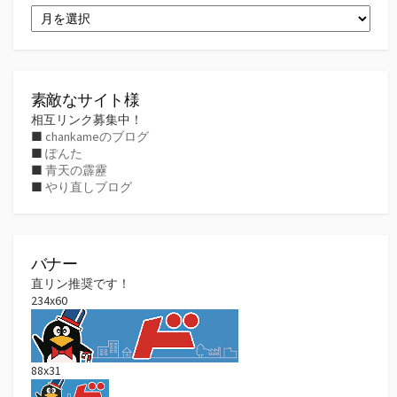
ア
ー
カ
イ
ブ
素敵なサイト様
相互リンク募集中！
■
chankameのブログ
■
ぽんた
■
青天の霹靂
■
やり直しブログ
バナー
直リン推奨です！
234x60
88x31