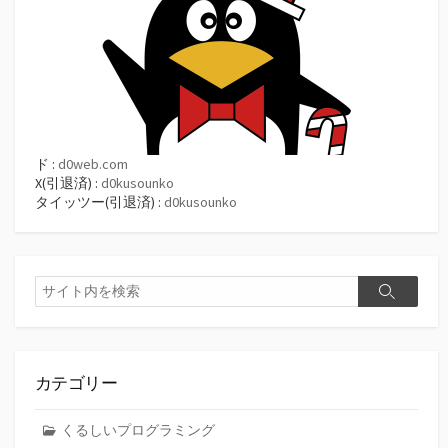
ド :
d0web.com
X(引退済) :
d0kusounko
タイッツー(引退済) :
d0kusounko
検
検
索
索
カテゴリー
くるしいプログラミング