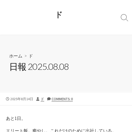
コ
ン
ド
テ
検
ン
索
切
ツ
り
へ
替
ス
え
キ
ホーム
>
ド
ッ
日報 2025.08.08
プ
公
投
2025年8月14日
ド
COMMENTS: 0
開
稿
日
者
あと1日。
エリート飯。癒やし。これだけのために出社している。