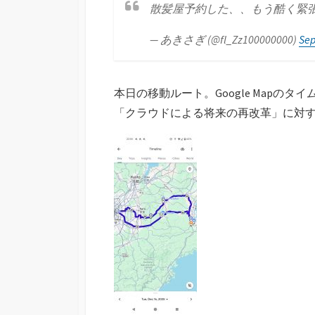
散髪屋予約した、、もう酷く緊
— あきさぎ (@fl_Zz100000000)
Sep
本日の移動ルート。Google Mapのタ
「クラウドによる将来の再改革」に対する