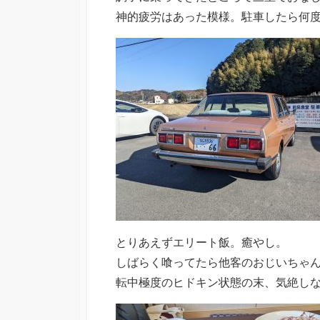
神的疲労はあった模様。駐車したら何
とりあえずエリート飯。癒やし。
しばらく喰ってたら他客のおじいちゃ
転中極度のヒドキン状態の末、気絶し