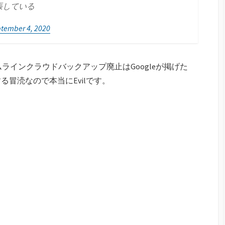
張している
tember 4, 2020
イムラインクラウドバックアップ廃止はGoogleが掲げた
冒涜なので本当にEvilです。