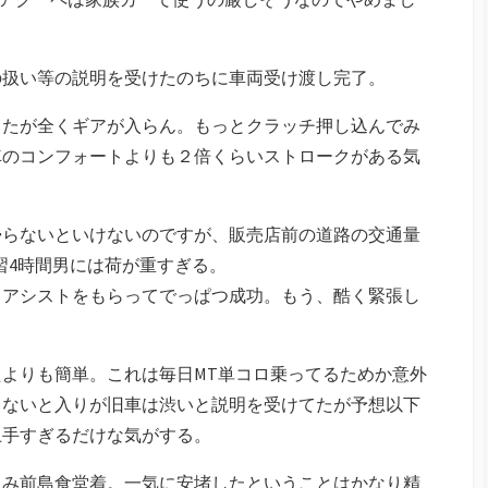
の扱い等の説明を受けたのちに車両受け渡し完了。
ろたが全くギアが入らん。もっとクラッチ押し込んでみ
車のコンフォートよりも２倍くらいストロークがある気
帰らないといけないのですが、販売店前の道路の交通量
習4時間男には荷が重すぎる。
うアシストをもらってでっぱつ成功。もう、酷く緊張し
よりも簡単。これは毎日MT単コロ乗ってるためか意外
ゃないと入りが旧車は渋いと説明を受けてたが予想以下
上手すぎるだけな気がする。
じみ前島食堂着。一気に安堵したということはかなり精