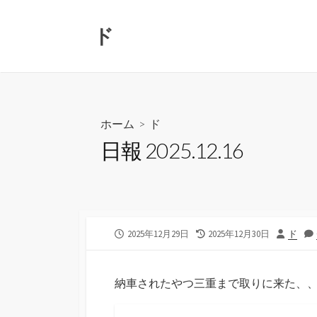
コ
ン
ド
テ
ン
ツ
へ
ス
ホーム
>
ド
キ
日報 2025.12.16
ッ
プ
公
最
投
2025年12月29日
2025年12月30日
ド
開
終
稿
日
更
者
新
納車されたやつ三重まで取りに来た、
日