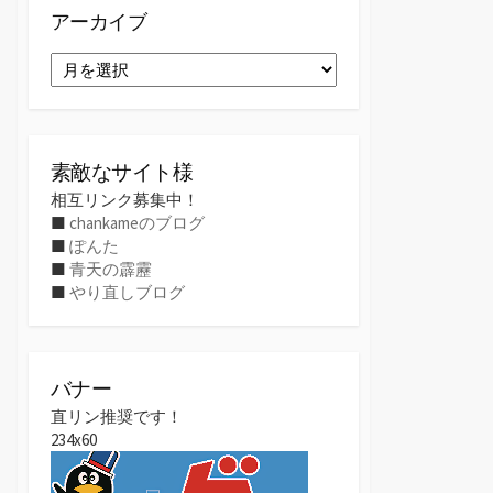
アーカイブ
ア
ー
カ
イ
ブ
素敵なサイト様
相互リンク募集中！
■
chankameのブログ
■
ぽんた
■
青天の霹靂
■
やり直しブログ
バナー
直リン推奨です！
234x60