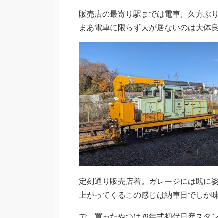
販売店の最寄り駅までは電車。久方ぶ
まあ電車に限らず人が居ないのは大体
定刻通り販売店着。ガレージには既に
上がってくるこの感じは納車日でしか
で、買ったやつは79年式初代日産スタ