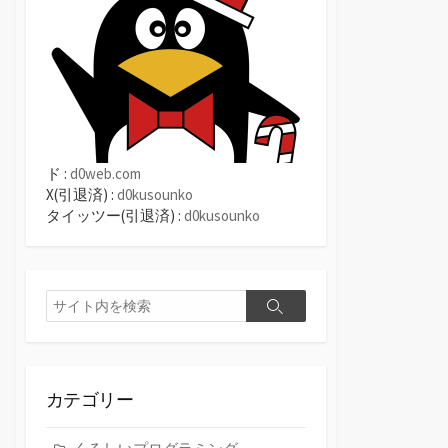
ド :
d0web.com
X(引退済) :
d0kusounko
タイッツー(引退済) :
d0kusounko
検
検
索
索
カテゴリー