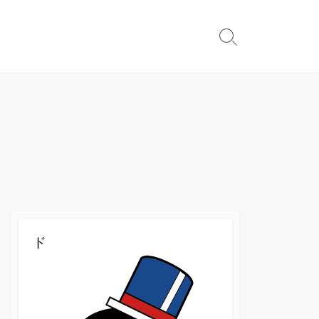
検
索
切
り
替
え
ド