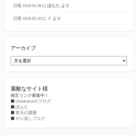
日報 2026.03.28
に
ぽんた
より
日報 2026.03.20
に
ド
より
アーカイブ
ア
ー
カ
イ
ブ
素敵なサイト様
相互リンク募集中！
■
chankameのブログ
■
ぽんた
■
青天の霹靂
■
やり直しブログ