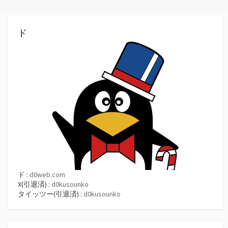
ド
ド :
d0web.com
X(引退済) :
d0kusounko
タイッツー(引退済) :
d0kusounko