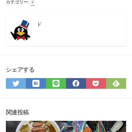
カテゴリー:
ド
ド
シェアする
は
Fee
Twitter
LINE
Facebook
Pocket
て
で
で
で
で
に
な
購
シ
シ
シ
保
ブ
読
ェ
ェ
ェ
存
ッ
ア
ア
ア
関連投稿
ク
マ