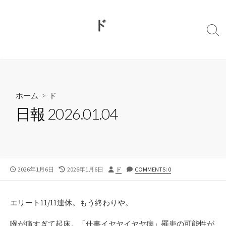
コ
ン
ド
テ
検
ン
索
切
ツ
り
へ
替
ス
え
キ
ホーム
>
ド
ッ
日報 2026.01.04
プ
公
最
投
2026年1月6日
2026年1月6日
ド
COMMENTS: 0
開
終
稿
日
更
者
新
エリート11/11連休。もう終わりや。
日
喉が痛すぎて起床。「仕事イヤヤイヤヤ病」罹患の可能性が