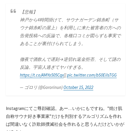
【悲報】
神戸から4時間掛けて、サウナガーデン錦糸町（サ
ウナ錦糸町の屋上）を利用しに来た被害者の方への
告発投稿への反論で、各種口コミが図らずも事実で
あることが裏付けられてしまう。
徹夜で酒飲んで遅刻→逆切れ返金拒否、そして謎の
反論。宇宙人過ぎてヤバすぎる。
https://t.co/AMYo505Cqx
]]
pic.twitter.com/bS0EilsTGG
— ゴロリ (@Gororinun)
October 15, 2022
Instagramにてご尊顔確認。あー…いかにもですね。”焼け肌
自称サウナ好き事業家”だけを判別するアルゴリズムを作れ
ば間違いなく詐欺師撲滅社会を作れると思うんだけどいかが