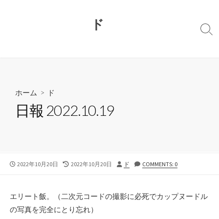
コ
ン
ド
テ
検
ン
索
切
ツ
り
へ
替
ス
え
キ
ホーム
>
ド
ッ
日報 2022.10.19
プ
公
最
投
2022年10月20日
2022年10月20日
ド
COMMENTS: 0
開
終
稿
日
更
者
新
エリート飯。（二次元コードの撮影に必死でカップヌードル
日
の写真を完全にとり忘れ）