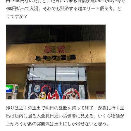
円->450円なのだけど、絶対に出来る自信が無いのでPayPayで
490円払って入湯。それでも黙浴する超エリート優良客。ど
うですか？
帰りは近くの玉出で明日の昼飯を買って終了。深夜に行く玉
出は店内に居る人全員日雇い労働者に見える。いくら物価が
上がろうがあの雰囲気は玉出にしか出せないと思う。