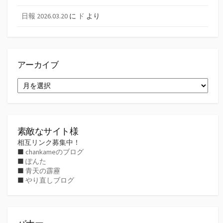
日報 2026.03.20
に
ド
より
アーカイブ
ア
ー
カ
イ
ブ
素敵なサイト様
相互リンク募集中！
■
chankameのブログ
■
ぽんた
■
青天の霹靂
■
やり直しブログ