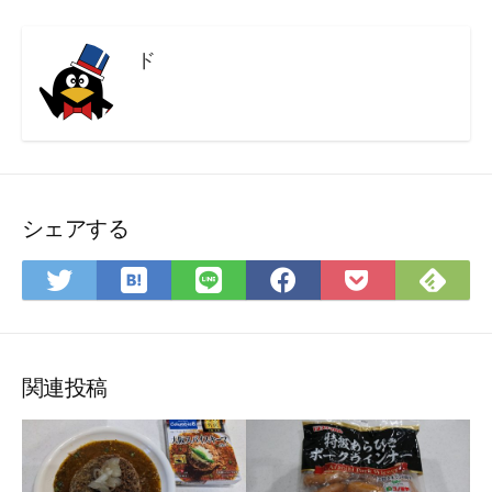
ド
シェアする
は
Fee
Twitter
LINE
Facebook
Pocket
て
で
で
で
で
に
な
購
シ
シ
シ
保
ブ
読
ェ
ェ
ェ
存
ッ
ア
ア
ア
関連投稿
ク
マ
ー
ク