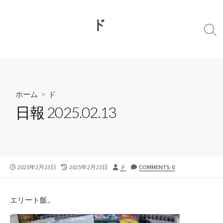
コ
ン
ド
テ
検
ン
索
切
ツ
り
へ
替
ス
え
キ
ホーム
>
ド
ッ
日報 2025.02.13
プ
公
最
投
2025年2月23日
2025年2月23日
ド
COMMENTS: 0
開
終
稿
日
更
者
新
エリート飯。
日