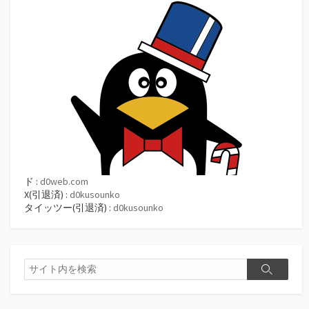
ド :
d0web.com
X(引退済) :
d0kusounko
タイッツー(引退済) :
d0kusounko
検
検
索
索