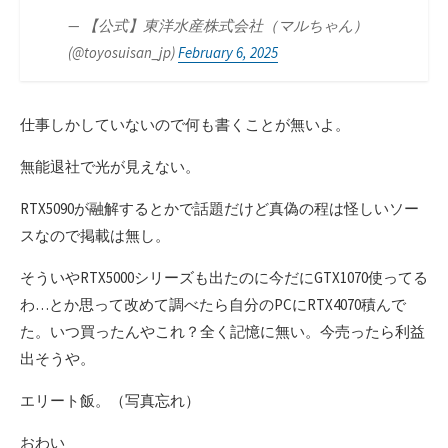
— 【公式】東洋水産株式会社（マルちゃん）
(@toyosuisan_jp)
February 6, 2025
仕事しかしていないので何も書くことが無いよ。
無能退社で光が見えない。
RTX5090が融解するとかで話題だけど真偽の程は怪しいソー
スなので掲載は無し。
そういやRTX5000シリーズも出たのに今だにGTX1070使ってる
わ…とか思って改めて調べたら自分のPCにRTX4070積んで
た。いつ買ったんやこれ？全く記憶に無い。今売ったら利益
出そうや。
エリート飯。（写真忘れ）
おわい