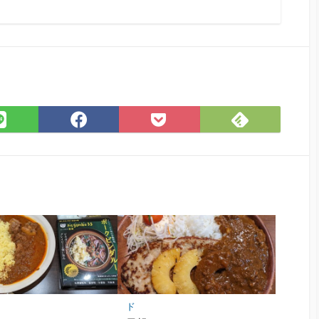
Feedly
LINE
Facebook
Pocket
で
で
で
に
購
シ
シ
保
読
ェ
ェ
存
ア
ア
ド