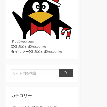
ド :
d0web.com
X(引退済) :
d0kusounko
タイッツー(引退済) :
d0kusounko
検
検
索
索
カテゴリー