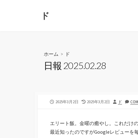
コ
ン
ド
テ
ン
ツ
へ
ス
ホーム
>
ド
キ
日報 2025.02.28
ッ
プ
公
最
投
2025年3月2日
2025年3月2日
ド
COM
開
終
稿
日
更
者
新
エリート飯。金曜の癒やし。これだけ
日
最近知ったのですがGoogleレビュー