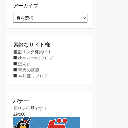
アーカイブ
ア
ー
カ
イ
ブ
素敵なサイト様
相互リンク募集中！
■
chankameのブログ
■
ぽんた
■
青天の霹靂
■
やり直しブログ
バナー
直リン推奨です！
234x60