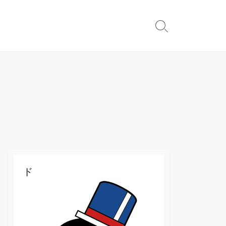
検
索
切
り
替
え
ド