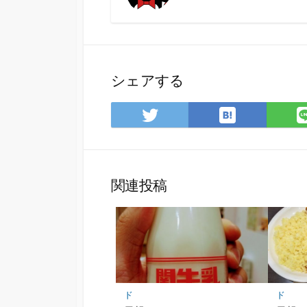
シェアする
は
Twitter
て
で
な
シ
ブ
ェ
ッ
ア
関連投稿
ク
マ
ー
ク
に
保
存
ド
ド