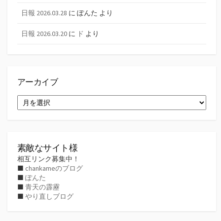
日報 2026.03.28
に
ぽんた
より
日報 2026.03.20
に
ド
より
アーカイブ
ア
ー
カ
イ
ブ
素敵なサイト様
相互リンク募集中！
■
chankameのブログ
■
ぽんた
■
青天の霹靂
■
やり直しブログ