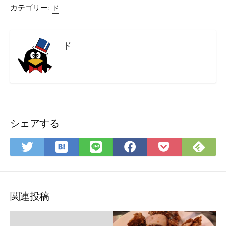
カテゴリー:
ド
ド
シェアする
は
Fee
Twitter
LINE
Facebook
Pocket
て
で
で
で
で
に
な
購
シ
シ
シ
保
ブ
読
ェ
ェ
ェ
存
ッ
ア
ア
ア
関連投稿
ク
マ