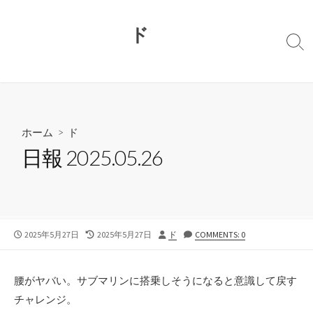
コ
ン
ド
テ
検
ン
索
切
ツ
り
へ
替
ス
え
キ
ホーム
>
ド
ッ
日報 2025.05.26
プ
公
最
投
2025年5月27日
2025年5月27日
ド
COMMENTS: 0
開
終
稿
日
更
者
新
腰がヤバい。サブマリンに搭乗しそうになると意識して戻す
日
チャレンジ。