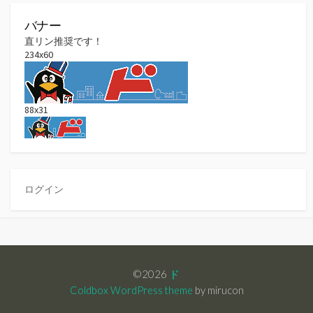
バナー
直リン推奨です！
234x60
88x31
ログイン
©2026
ド
Coldbox WordPress theme
by mirucon