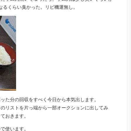
となるくらい臭かった。リピ機運無し。
ボッた分の回収をすべく今日から本気出します。
ものリストを片っ端から一部オークションに出してみ
しておきます。
かで使います。