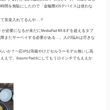
時間を無駄にしたので「金輪際iOSデバイスは使わな
って音楽入れてるんや…？
必要になるが未だにMediaPad M5 8.4″を超えるタブ
以降またサーベイする必要がある…。人の悩みは尽きな
iniくらいか？一応IP52等級やけどセルラーモデル無いし高
。Xiaomi Pad 6にしてもう11インチでもええか
。