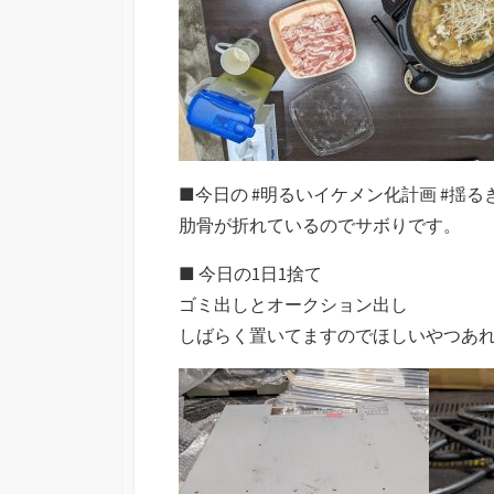
■今日の #明るいイケメン化計画 #揺る
肋骨が折れているのでサボりです。
■ 今日の1日1捨て
ゴミ出しとオークション出し
しばらく置いてますのでほしいやつあ