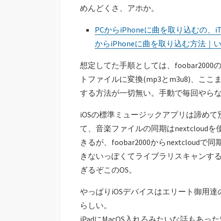
めんどくさ、アホか。
PCからiPhoneに曲を取り込むの、iTu
からiPhoneに曲を取り込む方法｜
想定してた手順としては、foobar20
トファイルに変換(mp3とm3u8)、ここま
する方法が一切無い。手動で毎回やら
iOSの標準ミュージックアプリは諦めて別の音楽
て、音楽ファイルの同期はnextcloud
きるが、foobar2000からnextcl
きないっぽくてライブラリスキャンす
ぎるぞこのOS。
やっぱりiOSデバイスはエリート御用
らしい。
iPadにMacOS入れろみたいな話もあ