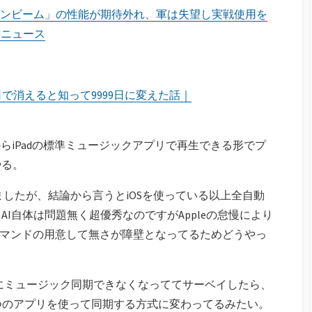
ンビーム」の性能が期待外れ、軍は失望し実戦使用を
o!ニュース
30日で消えると知って9999日に変えた話｜
00からiPadの標準ミュージックアプリで再生できる形でプ
やる。
してましたが、結論から言うとiOSを使っている以上全自動
I自体は問題無く超優秀なのですがAppleの怠慢により
Iコマンドの用意して無さが障壁となってるためどうやっ
バイスにミュージック同期できなくなっててサーベイしたら、
とかいう2つのアプリを使って同期する方式に変わってるみたい。