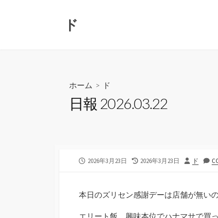
コ
ン
ド
テ
ン
ツ
へ
ス
ホーム
>
ド
キ
日報 2026.03.22
ッ
プ
公
最
投
2026年3月23日
2026年3月23日
ド
C
開
終
稿
日
更
者
新
本日のズリセン感謝デーは店舗が無い
日
エリート飯。興味本位でハナマサで買