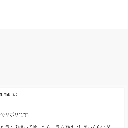
OMMENTS: 0
のでサボりです。
ったラム肉焼いて喰ったら、ラム肉は少し臭いくらいが