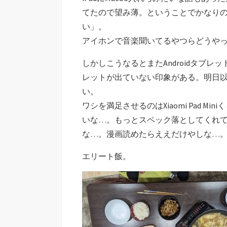
てたので望み薄。ということでかなりの
い」。
アイホンで音楽聞いてるやつらどうや
しかしこうなるとまたAndroidタブレットが
レットが出ていない印象がある。明日
い。
ワシを満足させるのはXiaomi Pad M
いな…。もっとスペック落としてくれてええで
な…。漫画読めたらええだけやしな…
エリート飯。