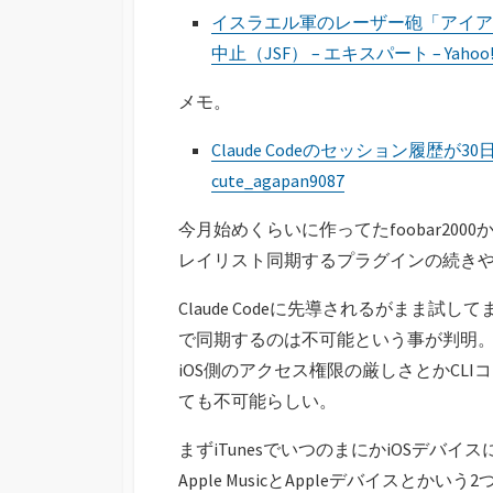
イスラエル軍のレーザー砲「アイア
中止（JSF） – エキスパート – Yaho
メモ。
Claude Codeのセッション履歴が
cute_agapan9087
今月始めくらいに作ってたfoobar20
レイリスト同期するプラグインの続き
Claude Codeに先導されるがまま試
で同期するのは不可能という事が判明。A
iOS側のアクセス権限の厳しさとかCL
ても不可能らしい。
まずiTunesでいつのまにかiOSデ
Apple MusicとAppleデバイス