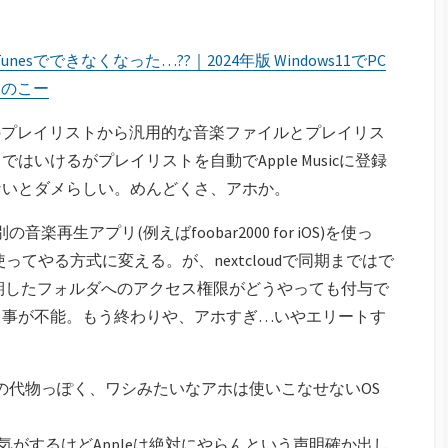
nesでできなくなった…??｜2024年版 Windows11でPC
いのこー
00のプレイリストから汎用的な音楽ファイルとプレイリス
ではいけるがプレイリストを自動でApple Musicに登録
ないとダメらしい。めんどくさ、アホか。
再生アプリ(例えばfoobar2000 for iOS)を使っ
を使ってやる方式に変える。が、nextcloudで同期まではで
oudで同期したフォルダへのアクセス権限がどうやっても付与で
る事が不能。もう終わりや、アホすぎ…いやエリートす
達の代物っぽく、ワシみたいなアホは使いこなせないOS
った気がするけどAppleは絶対にやらんという声明確か出し