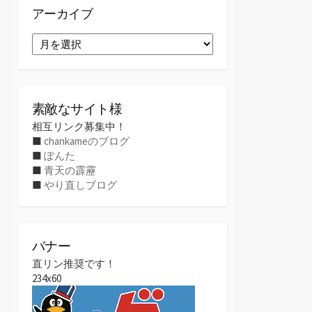
アーカイブ
ア
ー
カ
イ
ブ
素敵なサイト様
相互リンク募集中！
■
chankameのブログ
■
ぽんた
■
青天の霹靂
■
やり直しブログ
バナー
直リン推奨です！
234x60