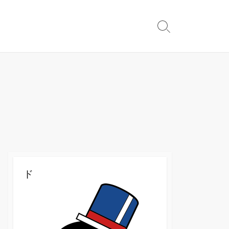
検
索
切
り
替
え
ド