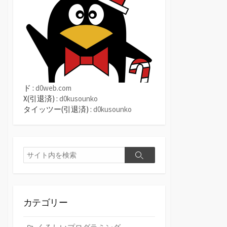
ド :
d0web.com
X(引退済) :
d0kusounko
タイッツー(引退済) :
d0kusounko
検
検
索
索
カテゴリー