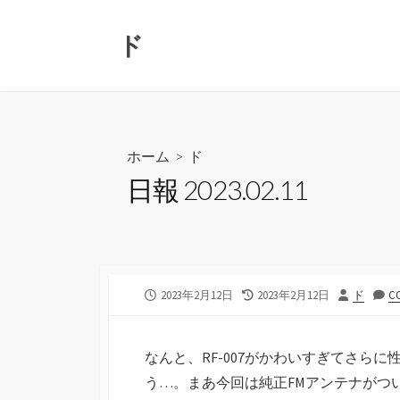
コ
ン
ド
テ
ン
ツ
へ
ス
ホーム
>
ド
キ
日報 2023.02.11
ッ
プ
公
最
投
2023年2月12日
2023年2月12日
ド
C
開
終
稿
日
更
者
新
なんと、RF-007がかわいすぎてさら
日
う…。まあ今回は純正FMアンテナがつい