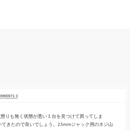
OMMENTS: 0
に性懲りも無く状態が悪い１台を見つけて買ってしま
てきたので良いでしょう。2.5mmジャック用のネジ山