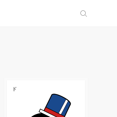
検
索
切
り
替
え
ド