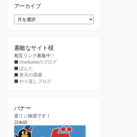
アーカイブ
ア
ー
カ
イ
ブ
素敵なサイト様
相互リンク募集中！
■
chankameのブログ
■
ぽんた
■
青天の霹靂
■
やり直しブログ
バナー
直リン推奨です！
234x60