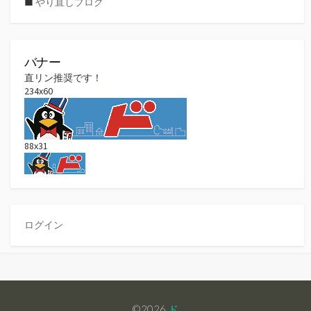
■
やり直しブログ
バナー
直リン推奨です！
234x60
88x31
ログイン
©2026
ド