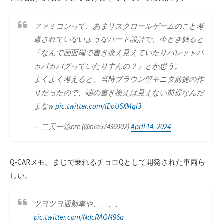
ファミコンって、あまりスクロールゲームのこと考
慮されていないようなハード設計で、今どき触ると
「なんで画面端で書き換え見えていたりパレットパ
カパカバグっていたりすんの？」とか思う。
よくよく考えると、当時ブラウン管モニタ前提の作
りだったので、端の書き換えは見えない前提なんだ
よなw
pic.twitter.com/iDoU6XMgI3
— 二天一流ore (@ore57436902)
April 14, 2024
Q-CARメモ。まじで乗れるチョロQとして開発された車両ら
しい。
ツヨツヨ通勤車や、、、、
pic.twitter.com/NdcRAOM96a