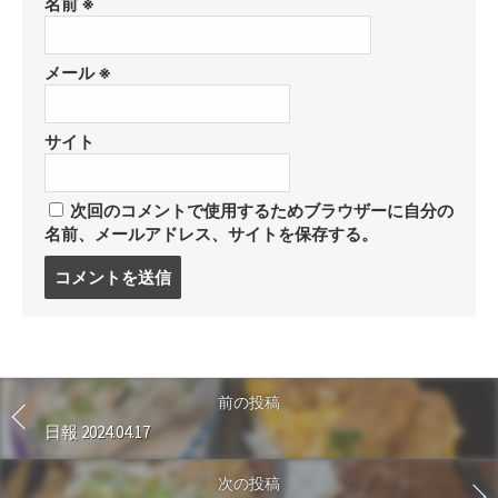
名前
※
メール
※
サイト
次回のコメントで使用するためブラウザーに自分の
名前、メールアドレス、サイトを保存する。
コ
メ
ン
ト
す
る
前の投稿
日報 2024.04.17
次の投稿