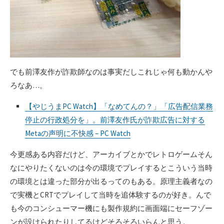
でも前澤友作が詐欺師なのは事実だしこれじゃ何も動かんや
ろなあ…。
【やじうまPC Watch】「なめてんの？」「広告配信業務
停止の行政処分を」。前澤友作氏が詐欺広告に対する
Metaの声明に不快感 – PC Watch
今更感ある内容だけど、アーカイブとかでレトロゲームそん
なにやりたくないのは今の環境でプレイするとこういう当時
の環境とは違った部分が出るってのもある。原理主義者なの
で実機とCRTでプレイして当時を追体験するのが好き。んで
も今のコンシューマー機にも製作規約に画面端にセーフゾー
ンが設けられたりしてるけどそろそろいらんと思う。