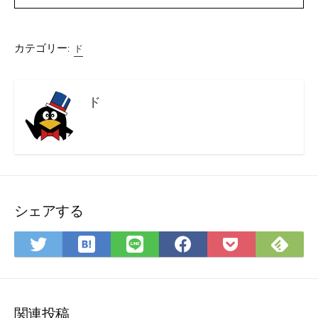
カテゴリー:
ド
ド
シェアする
は
Fee
Twitter
LINE
Facebook
Pocket
て
で
で
で
で
に
な
購
シ
シ
シ
保
ブ
読
ェ
ェ
ェ
存
ッ
ア
ア
ア
関連投稿