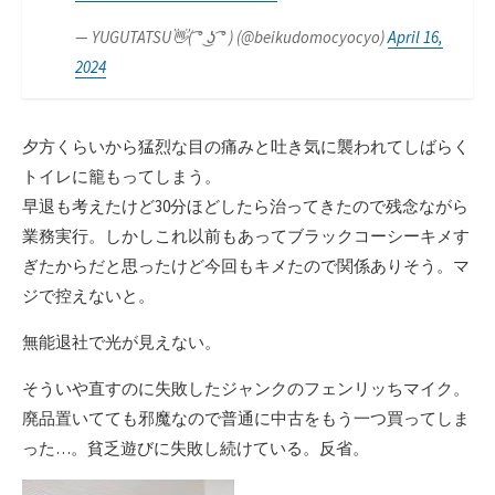
— YUGUTATSU👋( ͡° ͜ʖ ͡° ) (@beikudomocyocyo)
April 16,
2024
夕方くらいから猛烈な目の痛みと吐き気に襲われてしばらく
トイレに籠もってしまう。
早退も考えたけど30分ほどしたら治ってきたので残念ながら
業務実行。しかしこれ以前もあってブラックコーシーキメす
ぎたからだと思ったけど今回もキメたので関係ありそう。マ
ジで控えないと。
無能退社で光が見えない。
そういや直すのに失敗したジャンクのフェンリッちマイク。
廃品置いてても邪魔なので普通に中古をもう一つ買ってしま
った…。貧乏遊びに失敗し続けている。反省。