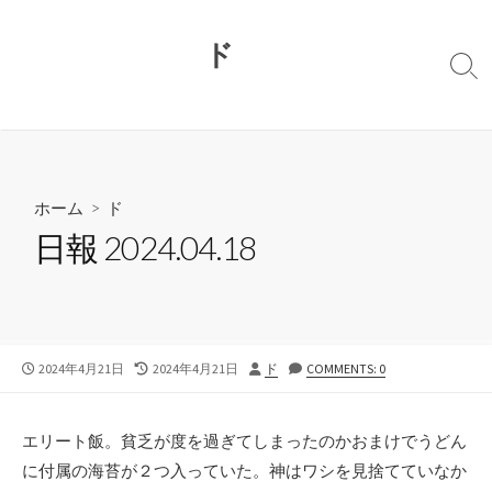
コ
ン
ド
テ
検
ン
索
切
ツ
り
へ
替
ス
え
キ
ホーム
>
ド
ッ
日報 2024.04.18
プ
公
最
投
2024年4月21日
2024年4月21日
ド
COMMENTS: 0
開
終
稿
日
更
者
新
エリート飯。貧乏が度を過ぎてしまったのかおまけでうどん
日
に付属の海苔が２つ入っていた。神はワシを見捨てていなか