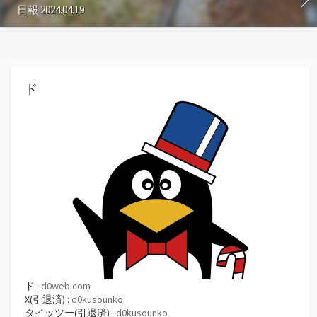
日報 2024.04.19
ド
ド :
d0web.com
X(引退済) :
d0kusounko
タイッツー(引退済) :
d0kusounko