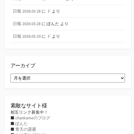
日報 2026.03.28
に
ド
より
日報 2026.03.28
に
ぽんた
より
日報 2026.03.20
に
ド
より
アーカイブ
ア
ー
カ
イ
ブ
素敵なサイト様
相互リンク募集中！
■
chankameのブログ
■
ぽんた
■
青天の霹靂