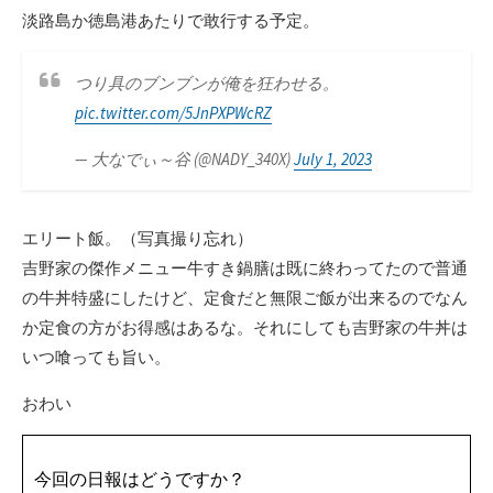
淡路島か徳島港あたりで敢行する予定。
つり具のブンブンが俺を狂わせる。
pic.twitter.com/5JnPXPWcRZ
— 大なでぃ～谷 (@NADY_340X)
July 1, 2023
エリート飯。（写真撮り忘れ）
吉野家の傑作メニュー牛すき鍋膳は既に終わってたので普通
の牛丼特盛にしたけど、定食だと無限ご飯が出来るのでなん
か定食の方がお得感はあるな。それにしても吉野家の牛丼は
いつ喰っても旨い。
おわい
今回の日報はどうですか？