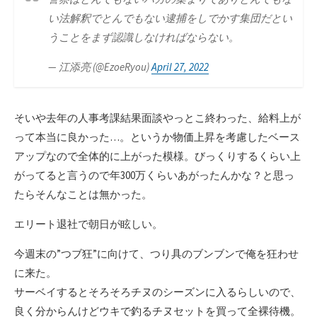
い法解釈でとんでもない逮捕をしでかす集団だとい
うことをまず認識しなければならない。
— 江添亮 (@EzoeRyou)
April 27, 2022
そいや去年の人事考課結果面談やっとこ終わった、給料上が
って本当に良かった…。というか物価上昇を考慮したベース
アップなので全体的に上がった模様。びっくりするくらい上
がってると言うので年300万くらいあがったんかな？と思っ
たらそんなことは無かった。
エリート退社で朝日が眩しい。
今週末の”つブ狂”に向けて、つり具のブンブンで俺を狂わせ
に来た。
サーベイするとそろそろチヌのシーズンに入るらしいので、
良く分からんけどウキで釣るチヌセットを買って全裸待機。