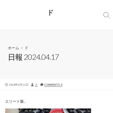
コ
ン
ド
テ
検
ン
索
切
ツ
り
へ
替
ス
え
キ
ホーム
>
ド
ッ
日報 2024.04.17
プ
公
投
2024年4月21日
ド
COMMENTS: 0
開
稿
日
者
エリート飯。