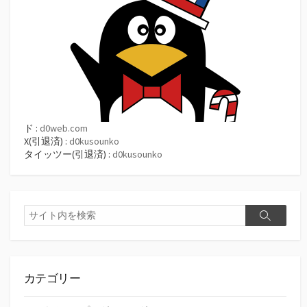
ド :
d0web.com
X(引退済) :
d0kusounko
タイッツー(引退済) :
d0kusounko
検
検
索
索
カテゴリー