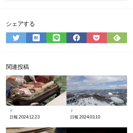
シェアする
は
Fee
Twitter
LINE
Facebook
Pocket
て
で
で
で
で
に
な
購
シ
シ
シ
保
ブ
読
ェ
ェ
ェ
存
ッ
ア
ア
ア
関連投稿
ク
マ
ー
ク
に
保
ド
ド
存
日報 2024.12.23
日報 2024.03.10