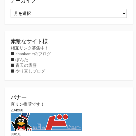
アーカイブ
ア
ー
カ
イ
ブ
素敵なサイト様
相互リンク募集中！
■
chankameのブログ
■
ぽんた
■
青天の霹靂
■
やり直しブログ
バナー
直リン推奨です！
234x60
88x31