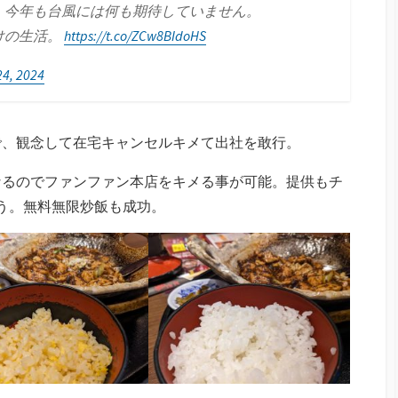
、今年も台風には何も期待していません。
けの生活。
https://t.co/ZCw8BIdoHS
24, 2024
で、観念して在宅キャンセルキメて出社を敢行。
なるのでファンファン本店をキメる事が可能。提供もチ
う。無料無限炒飯も成功。