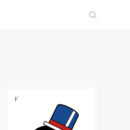
検
索
切
り
替
え
ド