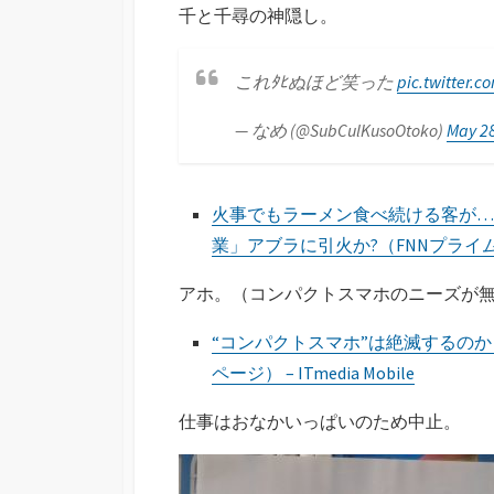
千と千尋の神隠し。
これﾀﾋぬほど笑った
pic.twitter.
— なめ (@SubCulKusoOtoko)
May 28
火事でもラーメン食べ続ける客が…
業」アブラに引火か?（FNNプライム
アホ。（コンパクトスマホのニーズが
“コンパクトスマホ”は絶滅するのか
ページ） – ITmedia Mobile
仕事はおなかいっぱいのため中止。