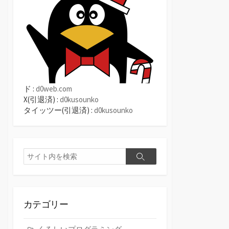
ド :
d0web.com
X(引退済) :
d0kusounko
タイッツー(引退済) :
d0kusounko
検
検
索
索
カテゴリー