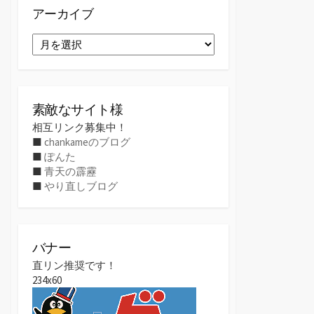
アーカイブ
ア
ー
カ
イ
ブ
素敵なサイト様
相互リンク募集中！
■
chankameのブログ
■
ぽんた
■
青天の霹靂
■
やり直しブログ
バナー
直リン推奨です！
234x60