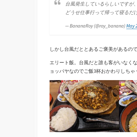
台風発生しているらしいですが
どうせ仕事行って帰って寝るだ
— BananaRoy (@roy_banana)
May 
しかし台風だととあるご褒美があるの
エリート飯。台風だと誰も客がいなく
ョッパヤなのでご飯3杯おかわりしちゃ