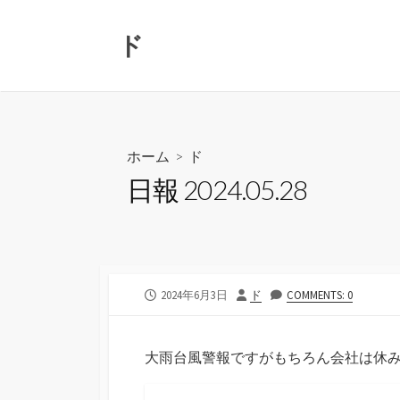
コ
ン
ド
テ
ン
ツ
へ
ス
ホーム
>
ド
キ
日報 2024.05.28
ッ
プ
公
投
2024年6月3日
ド
COMMENTS: 0
開
稿
日
者
大雨台風警報ですがもちろん会社は休