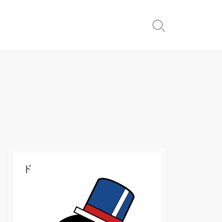
検
索
切
り
替
え
ド