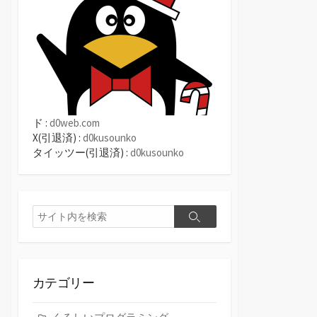
ド :
d0web.com
X(引退済) :
d0kusounko
タイッツー(引退済) :
d0kusounko
検
検
索
索
カテゴリー