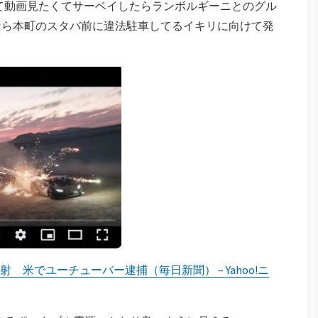
って動画見たくてサーベイしたらランボルギーニとのグル
なら本町のスタバ前に違法駐車してるイキリに向けて発
米でユーチューバー逮捕（毎日新聞） – Yahoo!ニ