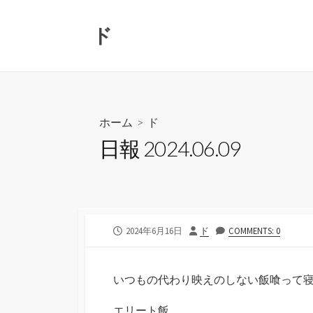
コ
ン
ド
テ
ン
ツ
へ
ス
ホーム
>
ド
キ
日報 2024.06.09
ッ
プ
公
投
2024年6月16日
ド
COMMENTS: 0
開
稿
日
者
いつもの代わり映えのしない飯喰って
エリート飯。