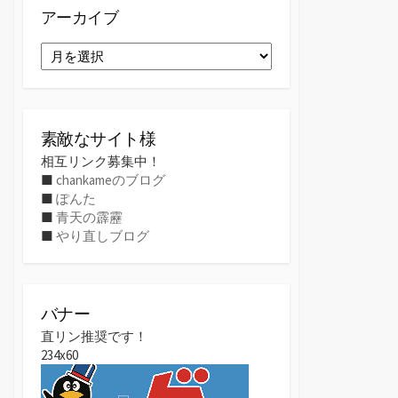
アーカイブ
ア
ー
カ
イ
ブ
素敵なサイト様
相互リンク募集中！
■
chankameのブログ
■
ぽんた
■
青天の霹靂
■
やり直しブログ
バナー
直リン推奨です！
234x60