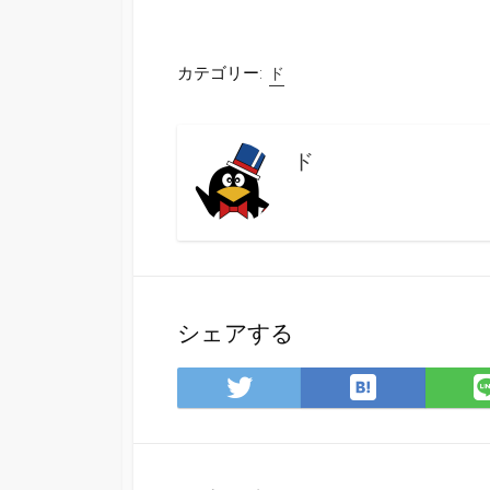
カテゴリー:
ド
ド
シェアする
は
Twitter
て
で
な
シ
ブ
ェ