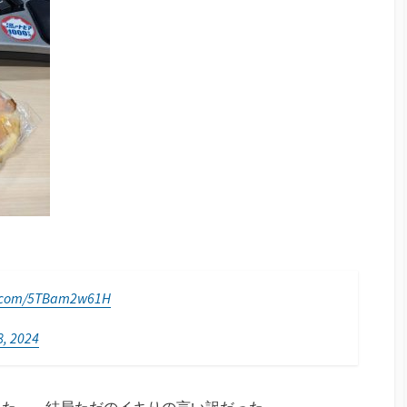
er.com/5TBam2w61H
, 2024
った…。結局ただのイキりの言い訳だった。