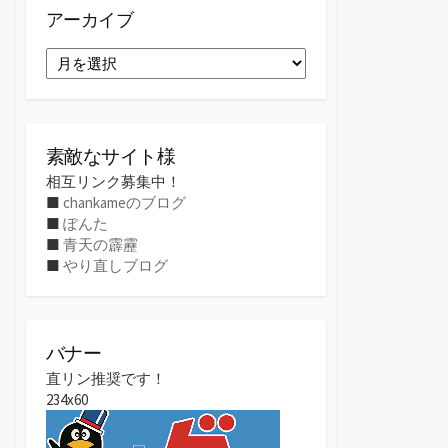
アーカイブ
ア
ー
カ
イ
ブ
素敵なサイト様
相互リンク募集中！
■
chankameのブログ
■
ぽんた
■
青天の霹靂
■
やり直しブログ
バナー
直リン推奨です！
234x60