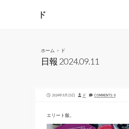
コ
ン
ド
テ
ン
ツ
へ
ス
ホーム
>
ド
キ
日報 2024.09.11
ッ
プ
公
投
2024年9月15日
ド
COMMENTS: 0
開
稿
日
者
エリート飯。