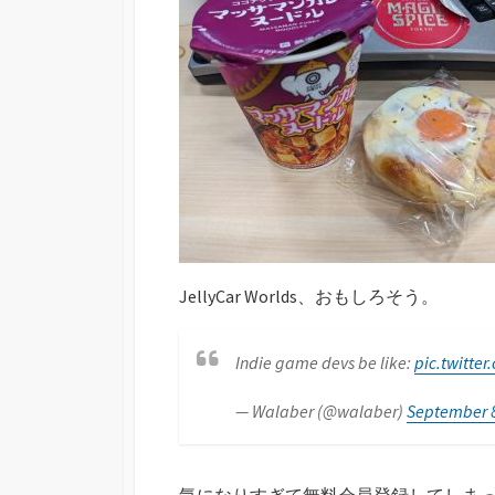
JellyCar Worlds、おもしろそう。
Indie game devs be like:
pic.twitt
— Walaber (@walaber)
September 8
気になりすぎて無料会員登録してしま