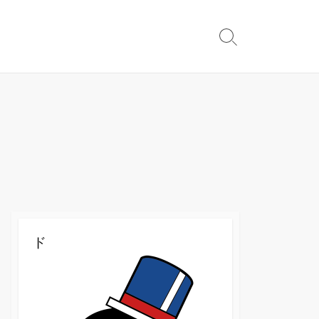
検
索
切
り
替
え
ド