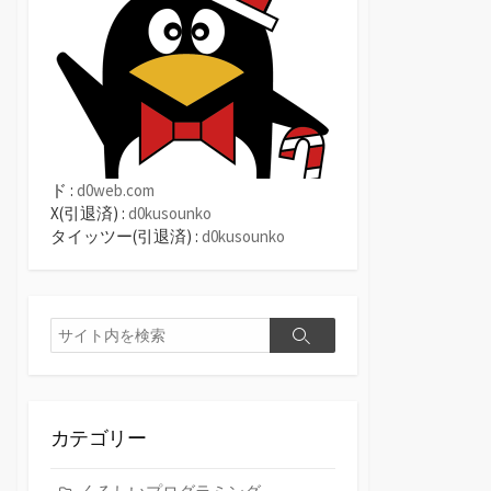
ド :
d0web.com
X(引退済) :
d0kusounko
タイッツー(引退済) :
d0kusounko
検
検
索
索
カテゴリー