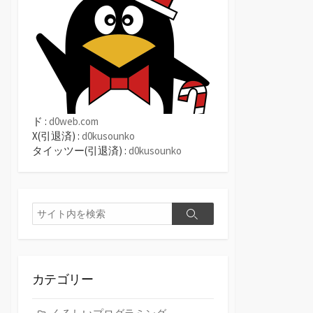
ド :
d0web.com
X(引退済) :
d0kusounko
タイッツー(引退済) :
d0kusounko
検
検
索
索
カテゴリー