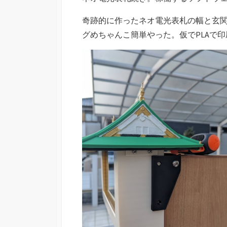
奇跡的に作ったネオ電光表札の幅と玄
グめちゃんこ簡単やった。仮でPLAで