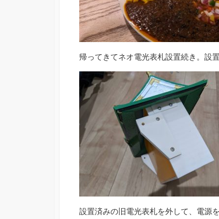
帰ってきてネオ電光表札設置続き。設置
設置済みの旧電光表札を外して、電源を1