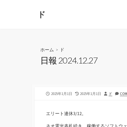
コ
ン
ド
テ
ン
ツ
へ
ス
ホーム
>
ド
キ
日報 2024.12.27
ッ
プ
公
最
投
2025年1月1日
2025年1月1日
ド
COM
開
終
稿
日
更
者
新
エリート連休3/12。
日
ネオ電光表札続き。稼働するソフトウ