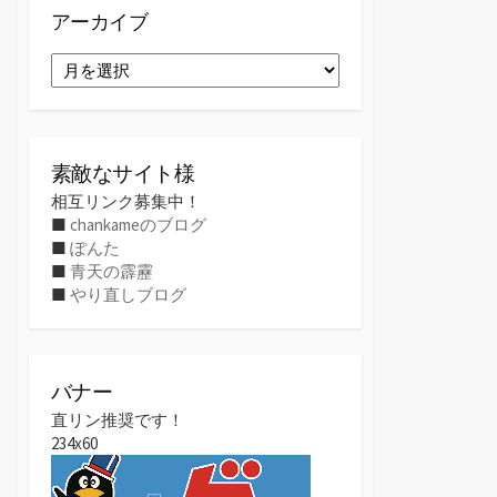
アーカイブ
ア
ー
カ
イ
ブ
素敵なサイト様
相互リンク募集中！
■
chankameのブログ
■
ぽんた
■
青天の霹靂
■
やり直しブログ
バナー
直リン推奨です！
234x60