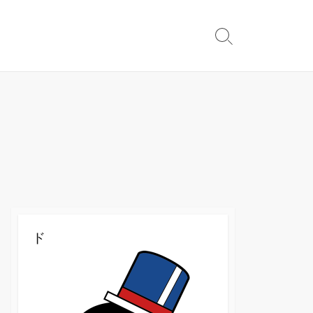
検
索
切
り
替
え
ド