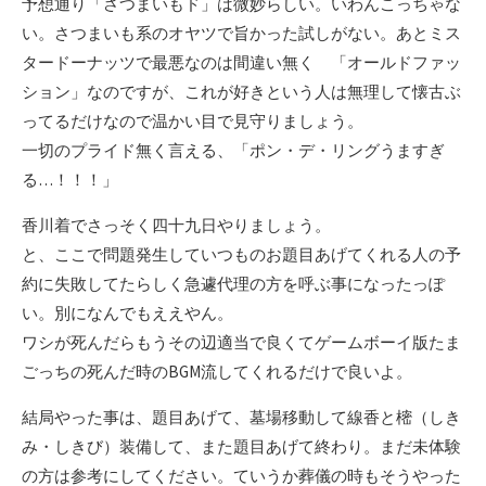
予想通り「さつまいもド」は微妙らしい。いわんこっちゃな
い。さつまいも系のオヤツで旨かった試しがない。あとミス
タードーナッツで最悪なのは間違い無く 「オールドファッ
ション」なのですが、これが好きという人は無理して懐古ぶ
ってるだけなので温かい目で見守りましょう。
一切のプライド無く言える、「ポン・デ・リングうますぎ
る…！！！」
香川着でさっそく四十九日やりましょう。
と、ここで問題発生していつものお題目あげてくれる人の予
約に失敗してたらしく急遽代理の方を呼ぶ事になったっぽ
い。別になんでもええやん。
ワシが死んだらもうその辺適当で良くてゲームボーイ版たま
ごっちの死んだ時のBGM流してくれるだけで良いよ。
結局やった事は、題目あげて、墓場移動して線香と樒（しき
み・しきび）装備して、また題目あげて終わり。まだ未体験
の方は参考にしてください。ていうか葬儀の時もそうやった