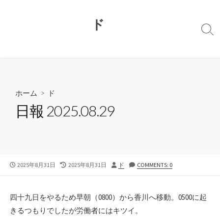
コ
ン
ド
テ
検
ン
索
切
ツ
り
へ
替
ス
え
キ
ホーム
>
ド
ッ
日報 2025.08.29
プ
公
最
投
2025年8月31日
2025年8月31日
ド
COMMENTS: 0
開
終
稿
日
更
者
新
四十九日をやるため早朝（0800）から香川へ移動。0500に起
日
きるつもりでしたが労働者にはキツイ。