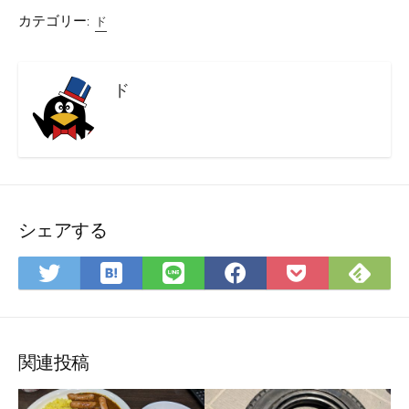
カテゴリー:
ド
ド
シェアする
は
Fee
Twitter
LINE
Facebook
Pocket
て
で
で
で
で
に
な
購
シ
シ
シ
保
ブ
読
ェ
ェ
ェ
存
ッ
ア
ア
ア
関連投稿
ク
マ