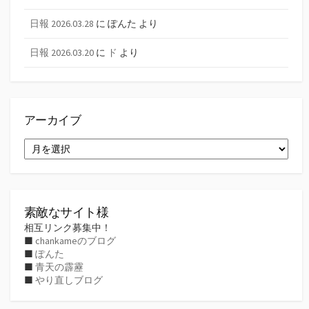
日報 2026.03.28
に
ぽんた
より
日報 2026.03.20
に
ド
より
アーカイブ
ア
ー
カ
イ
ブ
素敵なサイト様
相互リンク募集中！
■
chankameのブログ
■
ぽんた
■
青天の霹靂
■
やり直しブログ