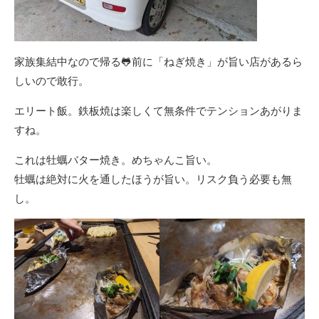
家族集結中なので帰る🐸前に「ねぎ焼き」が旨い店があるら
しいので敢行。
エリート飯。鉄板焼は楽しくて無条件でテンションあがりま
すね。
これは牡蠣バター焼き。めちゃんこ旨い。
牡蠣は絶対に火を通したほうが旨い。リスク負う必要も無
し。