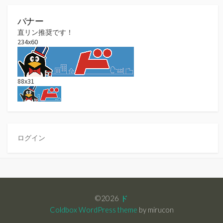
バナー
直リン推奨です！
234x60
88x31
ログイン
©2026
ド
Coldbox WordPress theme
by mirucon