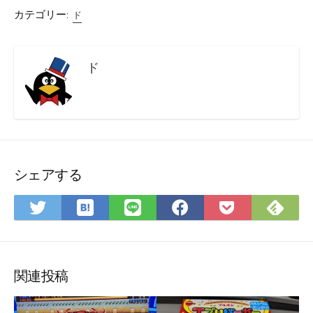
カテゴリー:
ド
ド
シェアする
は
Fee
Twitter
LINE
Facebook
Pocket
て
で
で
で
で
に
な
購
シ
シ
シ
保
ブ
読
ェ
ェ
ェ
存
ッ
ア
ア
ア
関連投稿
ク
マ