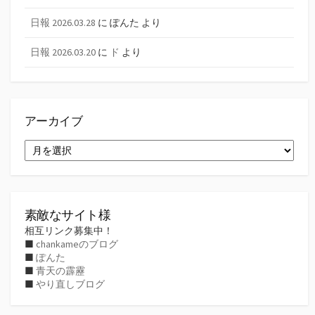
日報 2026.03.28
に
ぽんた
より
日報 2026.03.20
に
ド
より
アーカイブ
ア
ー
カ
イ
ブ
素敵なサイト様
相互リンク募集中！
■
chankameのブログ
■
ぽんた
■
青天の霹靂
■
やり直しブログ