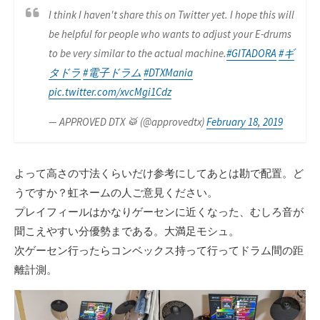
I think I haven't share this on Twitter yet. I hope this will
be helpful for people who wants to adjust your E-drums
to be very similar to the actual machine.
#GITADORA
#ギ
タドラ
#電子ドラム
#DTXMania
pic.twitter.com/xvcMgi1Cdz
— APPROVED DTX 🥁 (@approvedtx)
February 18, 2019
よって高さの寸法くらいだけ参考にしてあとは勘で配置。ど
うですか？虹ネームの人ご意見ください。
プレイフィールはかなりゲーセンに近くなった、むしろ音が
聞こえやすい分優勢まである。大満足モシュ。
次ゲーセン行ったらコンベックス持って行ってドラム間の距
離計測。