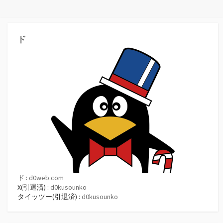
ド
ド :
d0web.com
X(引退済) :
d0kusounko
タイッツー(引退済) :
d0kusounko