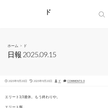
コ
ン
ド
テ
検
ン
索
切
ツ
り
へ
替
ス
え
キ
ホーム
>
ド
ッ
日報 2025.09.15
プ
公
最
投
2025年9月20日
2025年9月20日
ド
COMMENTS: 0
開
終
稿
日
更
者
新
エリート3/3連休。もう終わりや。
日
エリート飯。