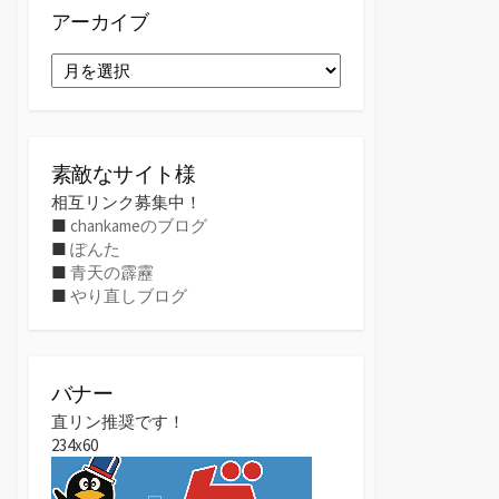
アーカイブ
ア
ー
カ
イ
ブ
素敵なサイト様
相互リンク募集中！
■
chankameのブログ
■
ぽんた
■
青天の霹靂
■
やり直しブログ
バナー
直リン推奨です！
234x60