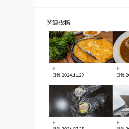
な
シ
ブ
ェ
ッ
ア
関連投稿
ク
マ
ー
ク
に
保
存
ド
ド
日報 2024.11.29
日報 20
ド
ド
日報 2026.07.25
日報 20