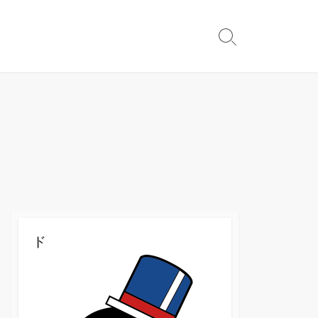
検
索
切
り
替
え
ド