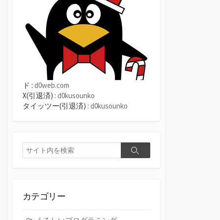
ド :
d0web.com
X(引退済) :
d0kusounko
タイッツー(引退済) :
d0kusounko
検
検
索
索
カテゴリー