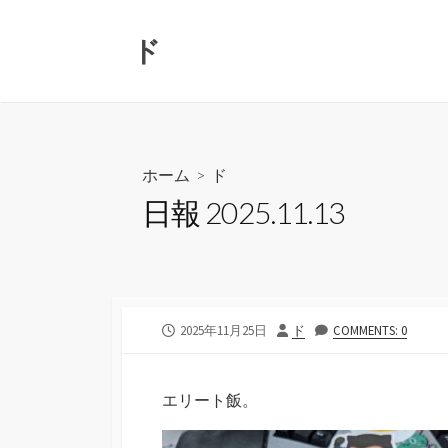
コ
ン
ド
テ
ン
ツ
へ
ス
ホーム
>
ド
キ
日報 2025.11.13
ッ
プ
公
投
2025年11月25日
ド
COMMENTS: 0
開
稿
日
者
エリート飯。