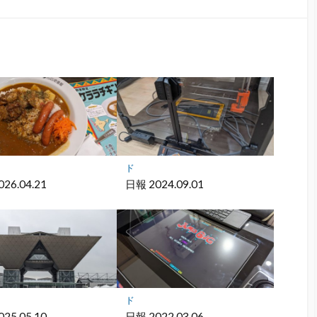
購
シ
シ
保
読
ェ
ェ
存
ア
ア
ド
26.04.21
日報 2024.09.01
ド
25.05.10
日報 2022.03.06