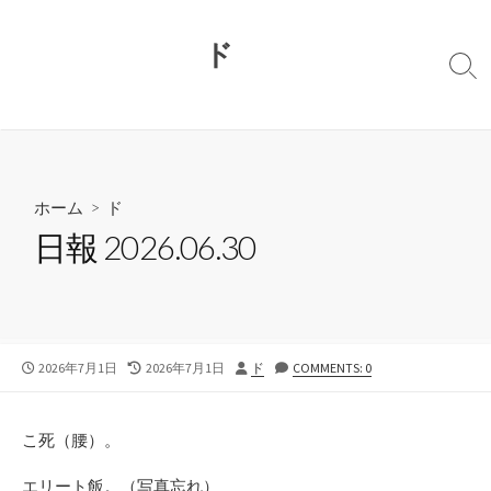
コ
ン
ド
テ
検
ン
索
切
ツ
り
へ
替
ス
え
キ
ホーム
>
ド
ッ
日報 2026.06.30
プ
公
最
投
2026年7月1日
2026年7月1日
ド
COMMENTS: 0
開
終
稿
日
更
者
新
こ死（腰）。
日
エリート飯。（写真忘れ）