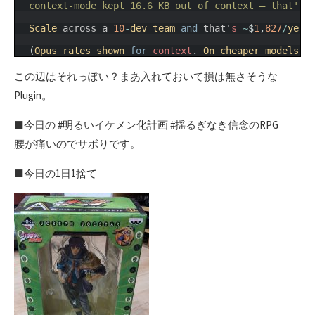
10
  context-mode kept 16.6 KB out of context — that'
s
11
12
Scale 
across
a
10
-
dev 
team 
and
that
'
s
~
$
1
,
827
/
year
13
14
(
Opus 
rates 
shown 
for
context
.
On 
cheaper 
models 
t
この辺はそれっぽい？まあ入れておいて損は無さそうな
Plugin。
■今日の #明るいイケメン化計画 #揺るぎなき信念のRPG
腰が痛いのでサボりです。
■今日の1日1捨て