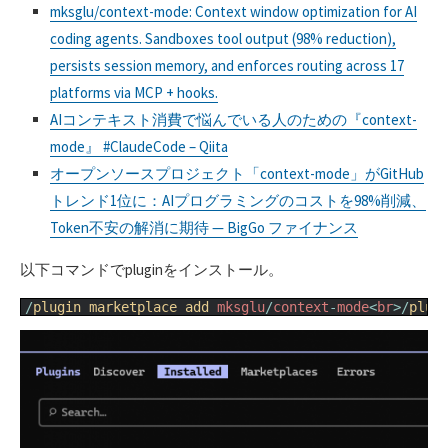
mksglu/context-mode: Context window optimization for AI
coding agents. Sandboxes tool output (98% reduction),
persists session memory, and enforces routing across 17
platforms via MCP + hooks.
AIコンテキスト消費で悩んでいる人のための『context-
mode』 #ClaudeCode – Qiita
オープンソースプロジェクト「context-mode」がGitHub
トレンド1位に：AIプログラミングのコストを98%削減、
Token不安の解消に期待 — BigGo ファイナンス
以下コマンドでpluginをインストール。
1
/
plugin 
marketplace 
add 
mksglu
/
context
-
mode
<
br
>
/
plug