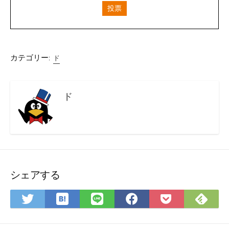
投票
カテゴリー:
ド
ド
シェアする
は
Fee
Twitter
LINE
Facebook
Pocket
て
で
で
で
で
に
な
購
シ
シ
シ
保