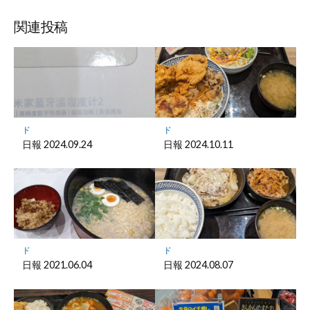
ブ
読
ェ
ェ
ェ
存
ッ
ア
ア
ア
関連投稿
ク
マ
ー
ク
に
保
ド
ド
存
日報 2024.09.24
日報 2024.10.11
ド
ド
日報 2021.06.04
日報 2024.08.07