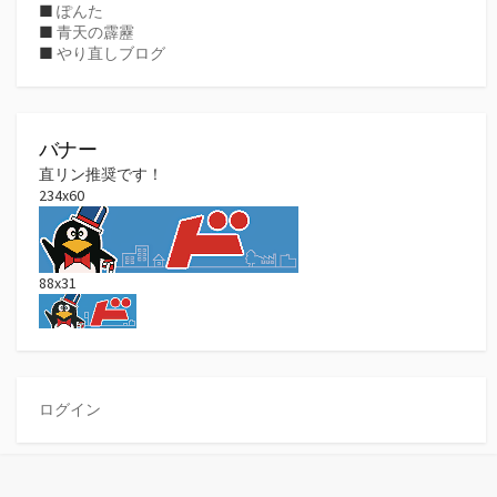
■
ぽんた
■
青天の霹靂
■
やり直しブログ
バナー
直リン推奨です！
234x60
88x31
ログイン