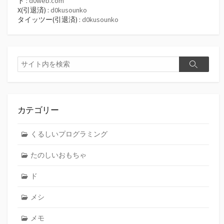
ド :
d0web.com
X(引退済) :
d0kusounko
タイッツー(引退済) :
d0kusounko
検
検
索
索
カテゴリー
くるしいプログラミング
たのしいおもちゃ
ド
メシ
メモ