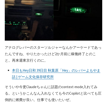
アナログレバーのスターソルジャーなんかアーケードであっ
たんですね、やりたかったけど2か月前に稼働終了とのこ
と。再来週東京行くのに。
本日もHey日和 39日目 秋葉原「Hey」のレバーよもやま
話 | ゲーム文化保存研究所
そういや今更Claudeちゃんに話題のcontext-mode入れてみ
る。というかこんなん入れなくても今のCopilotと比べても圧
倒的に燃費が良い。仕事でも使いたいぜ。