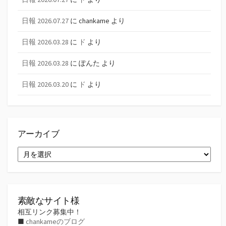
日報 2026.07.27
に
chankame
より
日報 2026.03.28
に
ド
より
日報 2026.03.28
に
ぽんた
より
日報 2026.03.20
に
ド
より
アーカイブ
ア
ー
カ
イ
ブ
素敵なサイト様
相互リンク募集中！
■
chankameのブログ