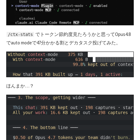
でトークン節約度見たろうかと思ってOpus4.8
/ctx-stats
でauto modeで47分かかる割とデカタスク投げてみた。
1
Without 
context
-
mode
375
KB
████████████████████
2
With 
context
-
mode
616
B
█░░░░░░░░░░░░░░░░░
3
99.8
%
kept 
out 
of 
context
4
5
How 
that
391
KB 
built 
up
—
1
days
,
1
active
:
ほんまか…？
1
───
3.
The 
scope
,
getting 
wider
───
2
3
This
chat
:
391
KB 
kept 
out
·
198
captures
·
starte
4
All 
your 
work
:
16.6
KB 
kept 
out
·
198
captures 
acr
5
6
7
───
4.
The 
bottom 
line
───
8
9
$
0.50
of 
Opus
4.7
tokens 
your 
team 
didn
't burn.