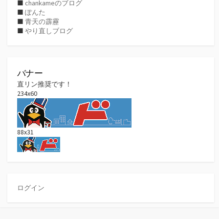
■
chankameのブログ
■
ぽんた
■
青天の霹靂
■
やり直しブログ
バナー
直リン推奨です！
234x60
88x31
ログイン