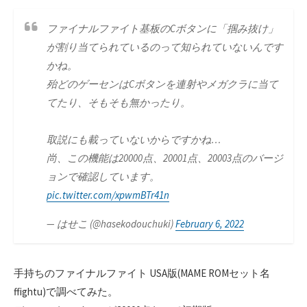
ファイナルファイト基板のCボタンに「掴み抜け」
が割り当てられているのって知られていないんです
かね。
殆どのゲーセンはCボタンを連射やメガクラに当て
てたり、そもそも無かったり。
取説にも載っていないからですかね…
尚、この機能は20000点、20001点、20003点のバージ
ョンで確認しています。
pic.twitter.com/xpwmBTr41n
— はせこ (@hasekodouchuki)
February 6, 2022
手持ちのファイナルファイト USA版(MAME ROMセット名
ffightu)で調べてみた。