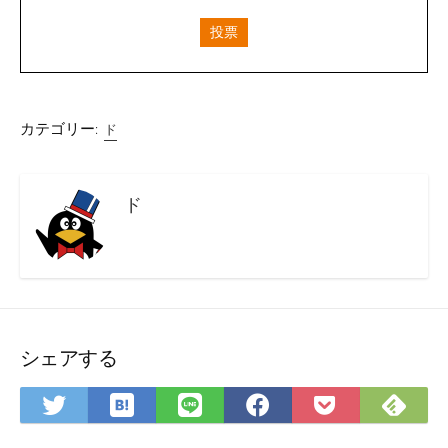
投票
カテゴリー:
ド
ド
シェアする
は
Fee
Twitter
LINE
Facebook
Pocket
て
で
で
で
で
に