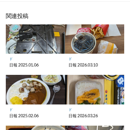
な
購
シ
シ
シ
保
ブ
読
ェ
ェ
ェ
存
ッ
ア
ア
ア
関連投稿
ク
マ
ー
ク
に
保
ド
ド
存
日報 2025.01.06
日報 2026.03.10
ド
ド
日報 2025.02.06
日報 2026.03.26