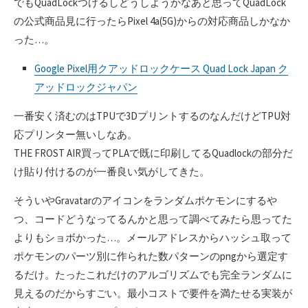
でもQuadLockつけるしどうしようかなあと思ってQuadLock
の公式商品見に行ったらPixel 4a(5G)からの対応商品しかなか
った…。
Google Pixel用クアッドロックケース Quad Lock Japan ク
アッドロックジャパン
一番安く済むのはTPUで3DプリントするのなんだけどTPU対
応プリンター無いしなあ。
THE FROST AIR買ってPLAで既に印刷してるQuadlockの部分だ
け貼り付けるのが一番良い気がしてきた。
そういやGravatarのアイコンをランダムポケモンにするや
つ、コードどうなってるんかと思って調べてみたら思ってた
よりもショボかった…。メールアドレスからハッシュ取って
ポケモンのパーツ別に作られた数パターンのpngから選定す
るだけ。たったこれだけのアルゴリズムでも完全ランダムに
見えるのだからすごい。最小コストで要件を満たせる実装が