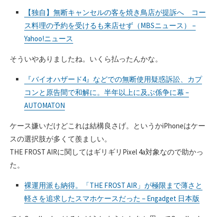
【独自】無断キャンセルの客を焼き鳥店が提訴へ コー
ス料理の予約を受けるも来店せず（MBSニュース） –
Yahoo!ニュース
そういやありましたね。いくら払ったんかな。
『バイオハザード4』などでの無断使用疑惑訴訟、カプ
コンと原告間で和解に。半年以上に及ぶ係争に幕 –
AUTOMATON
ケース嫌いだけどこれは結構良さげ。というかiPhoneはケー
スの選択肢が多くて羨ましい。
THE FROST AIRに関してはギリギリPixel 4a対象なので助かっ
た。
裸運用派も納得。「THE FROST AIR」が極限まで薄さと
軽さを追求したスマホケースだった – Engadget 日本版