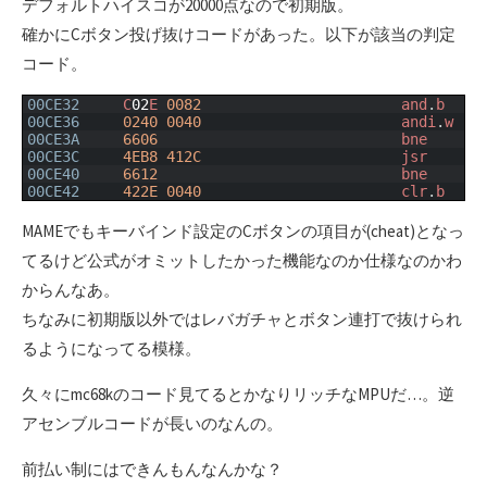
デフォルトハイスコが20000点なので初期版。
確かにCボタン投げ抜けコードがあった。以下が該当の判定
コード。
1
00CE32
C
02
E
0082
and
.
b
2
00CE36
0240
0040
andi
.
w
3
00CE3A
6606
bne
4
00CE3C
4EB8
412C
jsr
5
00CE40
6612
bne
6
00CE42
422E
0040
clr
.
b
MAMEでもキーバインド設定のCボタンの項目が(cheat)となっ
てるけど公式がオミットしたかった機能なのか仕様なのかわ
からんなあ。
ちなみに初期版以外ではレバガチャとボタン連打で抜けられ
るようになってる模様。
久々にmc68kのコード見てるとかなりリッチなMPUだ…。逆
アセンブルコードが長いのなんの。
前払い制にはできんもんなんかな？