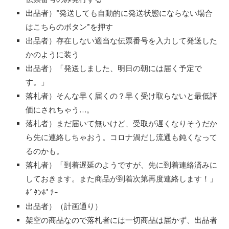
出品者）”発送しても自動的に発送状態にならない場合
はこちらのボタン”を押す
出品者）存在しない適当な伝票番号を入力して発送した
かのように装う
出品者）「発送しました、明日の朝には届く予定で
す。」
落札者）そんな早く届くの？早く受け取らないと最低評
価にされちゃう…。
落札者）まだ届いて無いけど、受取が遅くなりそうだか
ら先に連絡しちゃおう。コロナ渦だし流通も鈍くなって
るのかも。
落札者）「到着遅延のようですが、先に到着連絡済みに
しておきます。また商品が到着次第再度連絡します！」
ﾎﾞﾀﾝﾎﾟﾁｰ
出品者）（計画通り）
架空の商品なので落札者には一切商品は届かず、出品者