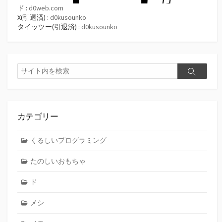
ド :
d0web.com
X(引退済) :
d0kusounko
タイッツー(引退済) :
d0kusounko
検
検
索
索
カテゴリー
くるしいプログラミング
たのしいおもちゃ
ド
メシ