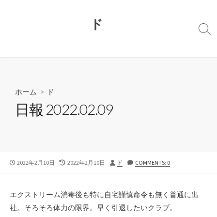
コ
ン
ド
テ
検
ン
索
切
ツ
り
へ
替
ス
え
キ
ホーム
>
ド
ッ
日報 2022.02.09
プ
公
最
投
2022年2月10日
2022年2月10日
ド
COMMENTS: 0
開
終
稿
日
更
者
新
エクストリーム消毒後も特に自宅謹慎命令も無く普通に出
日
社。そろそろ体力の限界。早く引退したいクラブ。