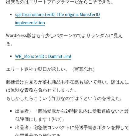
出来るのはエリートプログラマーだからこそできる。
splitbrain/monsterID: The original MonsterID
implementation
WordPress版はもう少しパターンのでよりランダムに見え
る。
WP_MonsterID :: Dammit Jim!
エリート退社で朝日が眩しい。（写真忘れ）
郵便受けを見るが落札商品も不在票も届いて無い。嫁はんに
は無駄な責務を負わせてしまった。
もしかしたらこういう詐欺なのでは？というのを考えた。
出品者）「商品受取から24時間以内に受取連絡ないと最
低評価にします！(ｷﾘｯ)」
出品者）宅急便コンパクトに発送手続きボタンを押して
伝票番号のみ発行する