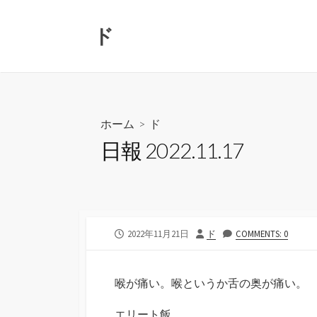
コ
ン
ド
テ
ン
ツ
へ
ス
ホーム
>
ド
キ
日報 2022.11.17
ッ
プ
公
投
2022年11月21日
ド
COMMENTS: 0
開
稿
日
者
喉が痛い。喉というか舌の奥が痛い。
エリート飯。