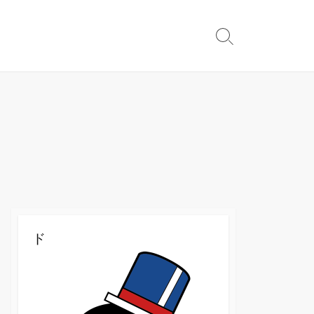
検
索
切
り
替
え
ド