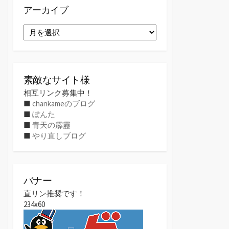
アーカイブ
ア
ー
カ
イ
ブ
素敵なサイト様
相互リンク募集中！
■
chankameのブログ
■
ぽんた
■
青天の霹靂
■
やり直しブログ
バナー
直リン推奨です！
234x60