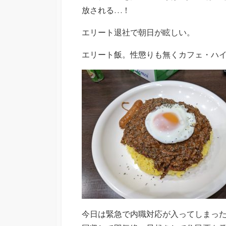
放される…！
エリート退社で朝日が眩しい。
エリート飯。性懲りも無くカフェ・ハ
今日は緊急で内職対応が入ってしまっ