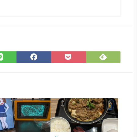
Feedly
LINE
Facebook
Pocket
で
で
で
に
購
シ
シ
保
読
ェ
ェ
存
ア
ア