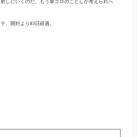
発射しにいくのだ。もう単コロのことしか考えられへ
テ、開封より83日経過。