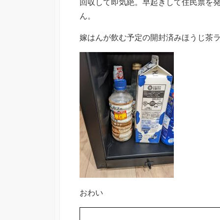
回収して即気絶。早起きして住民票を
ん。
嫁はんが飲む予定の開封済みほうじ茶ラ
おわい