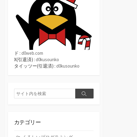
ド :
d0web.com
X(引退済) :
d0kusounko
タイッツー(引退済) :
d0kusounko
検
検
索
索
カテゴリー