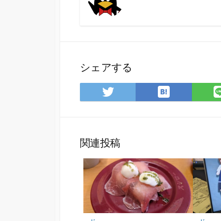
シェアする
は
Twitter
て
で
な
シ
ブ
ェ
ッ
ア
関連投稿
ク
マ
ー
ク
に
保