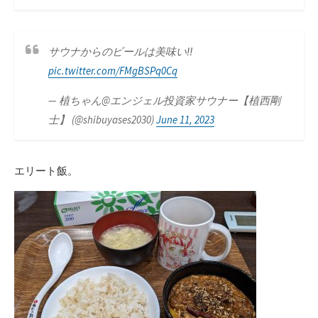
サウナからのビールは美味い‼️
pic.twitter.com/FMgBSPq0Cq
— 植ちゃん@エンジェル投資家サウナー【植西剛
士】 (@shibuyases2030)
June 11, 2023
エリート飯。