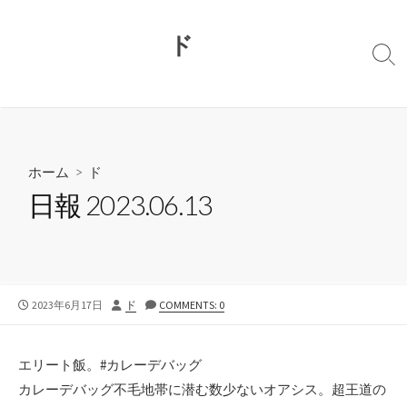
コ
ン
ド
テ
検
ン
索
切
ツ
り
へ
替
ス
え
キ
ホーム
>
ド
ッ
日報 2023.06.13
プ
公
投
2023年6月17日
ド
COMMENTS: 0
開
稿
日
者
エリート飯。#カレーデバッグ
カレーデバッグ不毛地帯に潜む数少ないオアシス。超王道の