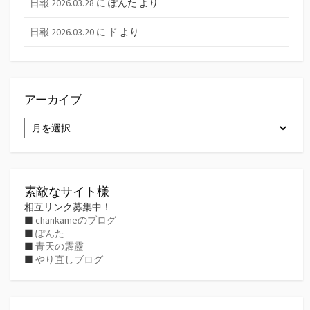
日報 2026.03.28
に
ぽんた
より
日報 2026.03.20
に
ド
より
アーカイブ
ア
ー
カ
イ
ブ
素敵なサイト様
相互リンク募集中！
■
chankameのブログ
■
ぽんた
■
青天の霹靂
■
やり直しブログ