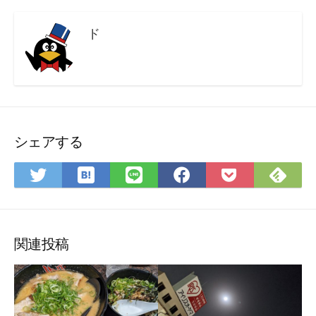
ド
シェアする
は
Fee
Twitter
LINE
Facebook
Pocket
て
で
で
で
で
に
な
購
シ
シ
シ
保
ブ
読
ェ
ェ
ェ
存
ッ
ア
ア
ア
関連投稿
ク
マ
ー
ク