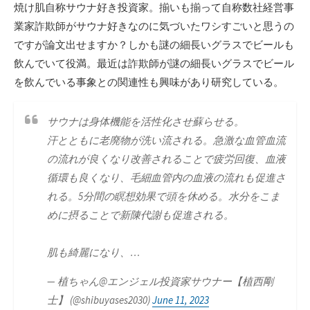
焼け肌自称サウナ好き投資家。揃いも揃って自称数社経営事
業家詐欺師がサウナ好きなのに気づいたワシすごいと思うの
ですが論文出せますか？しかも謎の細長いグラスでビールも
飲んでいて役満。最近は詐欺師が謎の細長いグラスでビール
を飲んでいる事象との関連性も興味があり研究している。
サウナは身体機能を活性化させ蘇らせる。
汗とともに老廃物が洗い流される。急激な血管血流
の流れが良くなり改善されることで疲労回復、血液
循環も良くなり、毛細血管内の血液の流れも促進さ
れる。5分間の瞑想効果で頭を休める。水分をこま
めに摂ることで新陳代謝も促進される。
肌も綺麗になり、…
— 植ちゃん@エンジェル投資家サウナー【植西剛
士】 (@shibuyases2030)
June 11, 2023