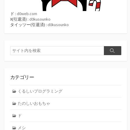
ド :
d0web.com
X(引退済) :
d0kusounko
タイッツー(引退済) :
d0kusounko
検
検
索
索
カテゴリー
くるしいプログラミング
たのしいおもちゃ
ド
メシ