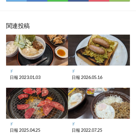
て
で
で
で
で
に
な
購
シ
シ
シ
保
ブ
読
ェ
ェ
ェ
存
ッ
ア
ア
ア
関連投稿
ク
マ
ー
ク
に
保
ド
ド
存
日報 2023.01.03
日報 2026.05.16
ド
ド
日報 2025.04.25
日報 2022.07.25