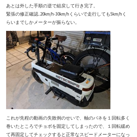
あとは外した手順の逆で組戻して行き完了。
緊張の修正確認..20km/h-30km/hくらいで走行しても5km/hく
らいまでしかメーターが振らない。
これが先程の動画の失敗例のせいで、軸のバネを１回転多く
巻いたところでチョボを固定してしまったので、１回転緩め
て再固定してチェックすると正常なスピードメーターになっ