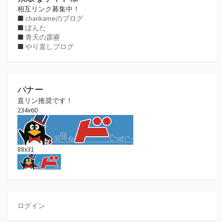
相互リンク募集中！
■
chankameのブログ
■
ぽんた
■
青天の霹靂
■
やり直しブログ
バナー
直リン推奨です！
234x60
88x31
ログイン