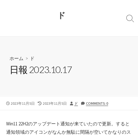
コ
ン
ド
テ
検
ン
索
切
ツ
り
へ
替
ス
え
キ
ホーム
>
ド
ッ
日報 2023.10.17
プ
公
最
投
2023年11月5日
2023年11月5日
ド
COMMENTS: 0
開
終
稿
日
更
者
新
Win11 22H2のアップデート通知が来ていたので更新。すると
日
通知領域のアイコンがなんか無駄に間隔が空いてかなりのス