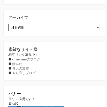
アーカイブ
ア
ー
カ
イ
ブ
素敵なサイト様
相互リンク募集中！
■
chankameのブログ
■
ぽんた
■
青天の霹靂
■
やり直しブログ
バナー
直リン推奨です！
234x60