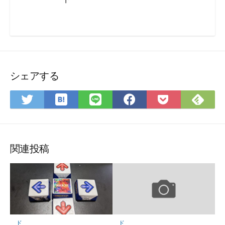
シェアする
は
Fee
Twitter
LINE
Facebook
Pocket
て
で
で
で
で
に
な
購
シ
シ
シ
保
ブ
読
ェ
ェ
ェ
存
ッ
ア
ア
ア
関連投稿
ク
マ
ー
ク
に
保
ド
ド