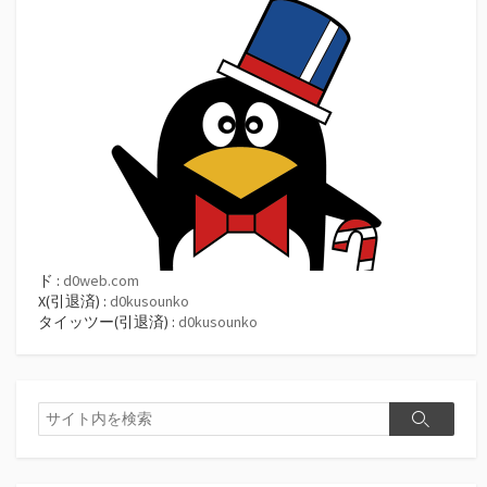
ド :
d0web.com
X(引退済) :
d0kusounko
タイッツー(引退済) :
d0kusounko
検
検
索
索