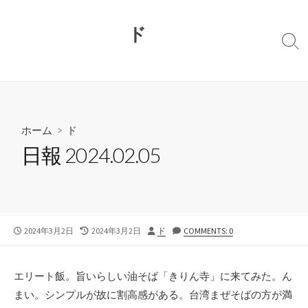
コ
ン
ド
テ
検
ン
索
切
ツ
り
へ
替
ス
え
キ
ホーム
>
ド
ッ
日報 2024.02.05
プ
公
最
投
2024年3月2日
2024年3月2日
ド
COMMENTS: 0
開
終
稿
日
更
者
新
エリート飯。旨いらしい油そば「きりん寺」に来てみた。ん
日
まい。シンプルが故に割高感がある。台湾まぜそばの方が満