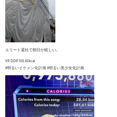
エリート退社で朝日が眩しい。
VR DDR 501.61kcal
#明るいイケメン化計画 #明るい美少女化計画