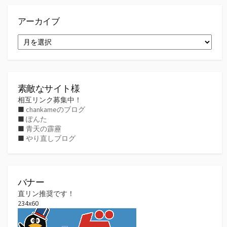
アーカイブ
ア
ー
カ
イ
ブ
素敵なサイト様
相互リンク募集中！
■
chankameのブログ
■
ぽんた
■
青天の霹靂
■
やり直しブログ
バナー
直リン推奨です！
234x60