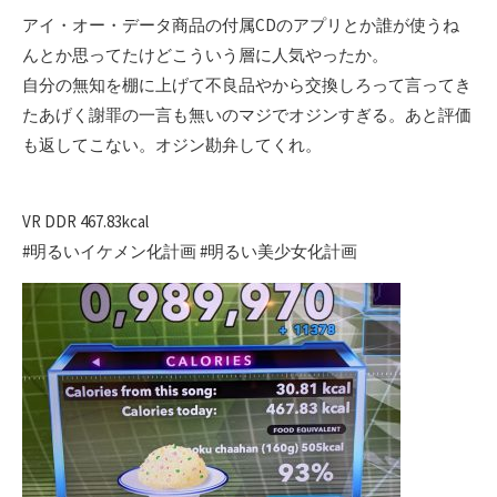
アイ・オー・データ商品の付属CDのアプリとか誰が使うね
んとか思ってたけどこういう層に人気やったか。
自分の無知を棚に上げて不良品やから交換しろって言ってき
たあげく謝罪の一言も無いのマジでオジンすぎる。あと評価
も返してこない。オジン勘弁してくれ。
VR DDR 467.83kcal
#明るいイケメン化計画 #明るい美少女化計画