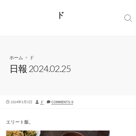
コ
ン
ド
テ
検
ン
索
切
ツ
り
へ
替
ス
え
キ
ホーム
>
ド
ッ
日報 2024.02.25
プ
公
投
2024年3月3日
ド
COMMENTS: 0
開
稿
日
者
エリート飯。