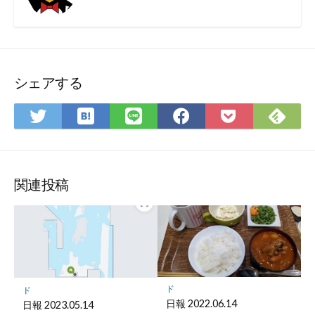
シェアする
は
Fee
Twitter
LINE
Facebook
Pocket
て
で
で
で
で
に
な
購
シ
シ
シ
保
ブ
読
ェ
ェ
ェ
存
ッ
ア
ア
ア
関連投稿
ク
マ
ー
ク
に
保
ド
ド
存
日報 2022.06.14
日報 2023.05.14