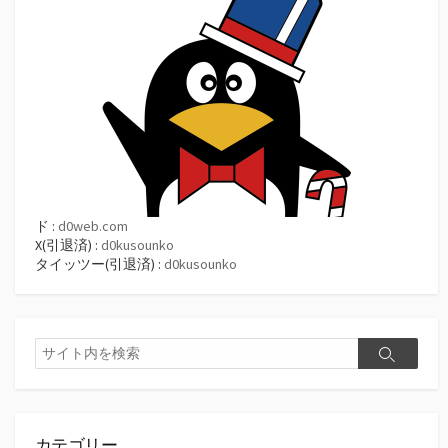
ド :
d0web.com
X(引退済) :
d0kusounko
タイッツー(引退済) :
d0kusounko
検
検
索
索
カテゴリー