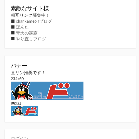
ブ
素敵なサイト様
相互リンク募集中！
■
chankameのブログ
■
ぽんた
■
青天の霹靂
■
やり直しブログ
バナー
直リン推奨です！
234x60
88x31
ログイン