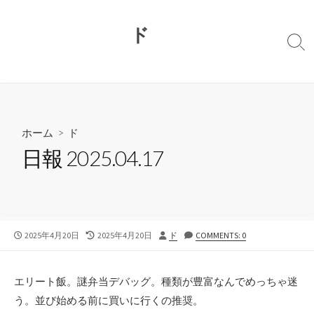
コ
ン
ド
テ
検
ン
索
切
ツ
り
へ
替
ス
え
キ
ホーム
>
ド
ッ
日報 2025.04.17
プ
公
最
投
2025年4月20日
2025年4月20日
ド
COMMENTS: 0
開
終
稿
日
更
者
新
エリート飯。謎弁当デバッグ。種類が豊富なんでめっちゃ迷
日
う。並び始める前に買いに行くの推奨。