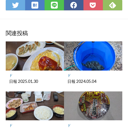
は
Fee
Twitter
LINE
Facebook
Pocket
て
で
で
で
で
に
な
購
シ
シ
シ
保
ブ
読
ェ
ェ
ェ
存
ッ
ア
ア
ア
関連投稿
ク
マ
ー
ク
に
保
ド
ド
存
日報 2025.01.30
日報 2024.05.04
ド
ド