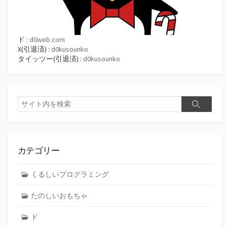
ド :
d0web.com
X(引退済) :
d0kusounko
タイッツー(引退済) :
d0kusounko
検
検
索
索
カテゴリー
くるしいプログラミング
たのしいおもちゃ
ド