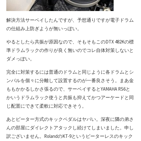
解決方法サーベイしたんですが、予想通りですが電子ドラム
の仕組み上防ぎようが無いっぽい。
やるとしたら共振が原因なので、そもそもこのDTX 482Kの標
準ドラムラックの作りが良く無いのでコレ自体対策しないと
ダメっぽい。
完全に対策するには普通のドラムと同じように各ドラムとシ
ンバルを個々に分離して設置するのが一番良さそう。まあ金
ももかかるしかさ張るので、サーベイするとYAMAHA RS6と
かいうドラムラック使うと共振も抑えてかつアーケードと同
じ配置にできて柔軟に対応できそう。
あとビーター方式のキックペダルはヤバい。深夜に隣の弟さ
んの部屋にダイレクトアタックし続けてしまいました。申し
訳ございません。RolandのKT-9というビーターレスのキック