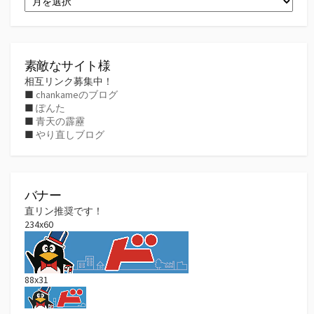
ー
カ
イ
ブ
素敵なサイト様
相互リンク募集中！
■
chankameのブログ
■
ぽんた
■
青天の霹靂
■
やり直しブログ
バナー
直リン推奨です！
234x60
88x31