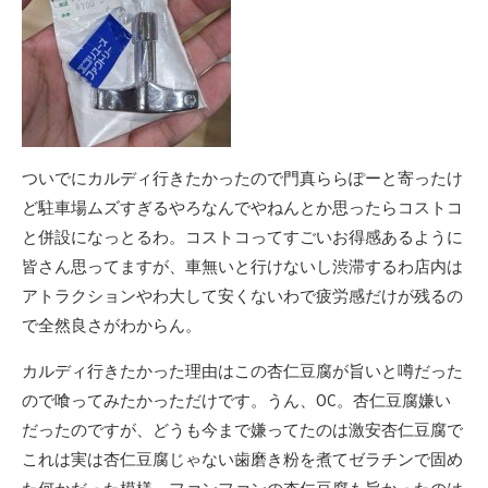
ついでにカルディ行きたかったので門真ららぽーと寄ったけ
ど駐車場ムズすぎるやろなんでやねんとか思ったらコストコ
と併設になっとるわ。コストコってすごいお得感あるように
皆さん思ってますが、車無いと行けないし渋滞するわ店内は
アトラクションやわ大して安くないわで疲労感だけが残るの
で全然良さがわからん。
カルディ行きたかった理由はこの杏仁豆腐が旨いと噂だった
ので喰ってみたかっただけです。うん、OC。杏仁豆腐嫌い
だったのですが、どうも今まで嫌ってたのは激安杏仁豆腐で
これは実は杏仁豆腐じゃない歯磨き粉を煮てゼラチンで固め