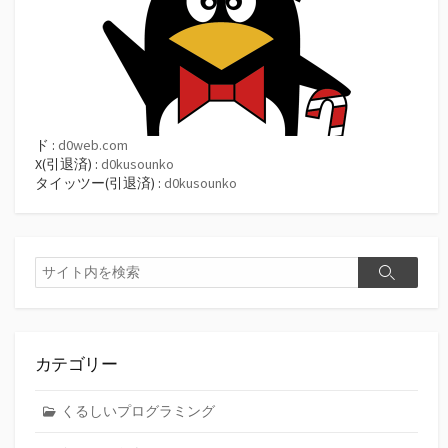
ド :
d0web.com
X(引退済) :
d0kusounko
タイッツー(引退済) :
d0kusounko
検
検
索
索
カテゴリー
くるしいプログラミング