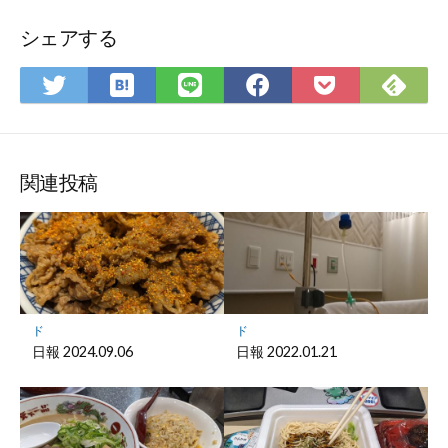
シェアする
は
Fee
Twitter
LINE
Facebook
Pocket
て
で
で
で
で
に
な
購
シ
シ
シ
保
ブ
読
ェ
ェ
ェ
存
ッ
ア
ア
ア
関連投稿
ク
マ
ー
ク
に
保
ド
ド
存
日報 2024.09.06
日報 2022.01.21