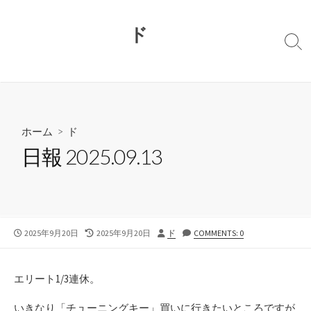
コ
ン
ド
テ
検
ン
索
切
ツ
り
へ
替
ス
え
キ
ホーム
>
ド
ッ
日報 2025.09.13
プ
公
最
投
2025年9月20日
2025年9月20日
ド
COMMENTS: 0
開
終
稿
日
更
者
新
エリート1/3連休。
日
いきなり「チューニングキー」買いに行きたいところですが