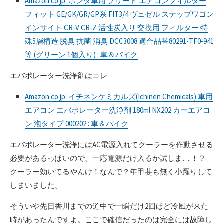
Amazon.co.jp: ホンダ車用 フリード エアコンフィルター
フィット GE/GK/GR/GP系 FIT3/4 ヴェゼル ステップワゴン
インサイト CR-V CR-Z 活性炭入り 交換用 フィルター 特
殊5層構造 脱臭 抗菌 消臭 DCC3008 適合品番80291-TF0-941
等 (グリーン 1個入り) : 車＆バイク
エバポレーター洗浄剤はコレ
Amazon.co.jp: イチネンケミカルズ(Ichinen Chemicals) 車用
エアコン エバポレーター洗浄剤 180ml NX202 カーエアコ
ン 泡タイプ 000202 : 車＆バイク
エバポレーター洗浄にはAC電源入れてクーラーを作動させる
必要があるっぽいので、一応電源だけ入るか試しま….！？
クーラー効いてるやんけ！なんで？年甲斐も無く小躍りして
しまいました。
そういや先日香川までの道中で一瞬だけ2回ほど冷風が来た
時があったんですよ。ここで確信だったのは完全には故障し