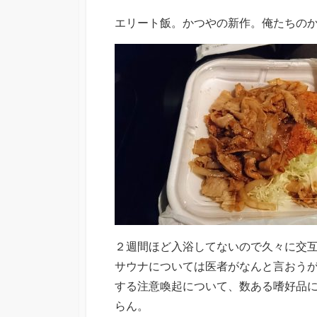
エリート飯。かつやの新作。俺たちの
２週間ほど入浴してないので久々に交
サウナについては医者がなんと言おう
する注意喚起について、数ある嗜好品
らん。