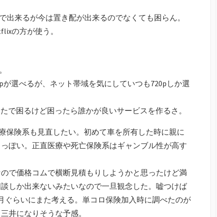
で出来るが今は置き配が出来るのでなくても困らん。
flixの方が使う。
。
0pが選べるが、ネット帯域を気にしていつも720pしか選
くなったで困るけど困ったら誰かが良いサービスを作るさ。
医療保険系も見直したい。初めて車を所有した時に親に
るっぽい。正直医療や死亡保険系はギャンブル性が高す
なので価格コムで横断見積もりしようかと思ったけど満
相談しか出来ないみたいなので一旦観念した。嘘つけば
月ぐらいにまた考える。単コロ保険加入時に調べたのが
も三井になりそうな予感。