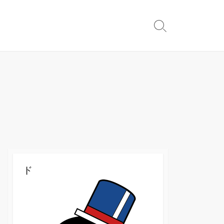
検
索
切
り
替
え
ド