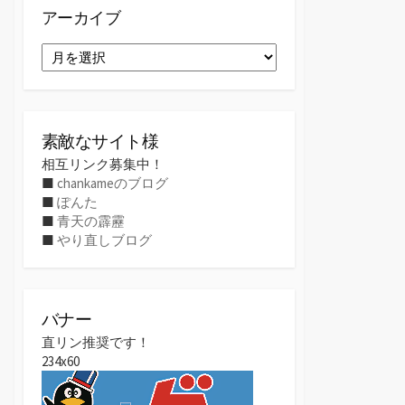
アーカイブ
ア
ー
カ
イ
ブ
素敵なサイト様
相互リンク募集中！
■
chankameのブログ
■
ぽんた
■
青天の霹靂
■
やり直しブログ
バナー
直リン推奨です！
234x60