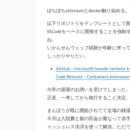
ぼちぼちseleniumとdocker触り
以下リポジトリをテンプレートとして
VSCodeをベースに開発することを強
ね。
いかんせんウェッブ経験が年齢に伴っ
しっかりやりたい。
GitHub – microsoft/vscode-remote-tr
Code Remote – Containers extension
今宵の湯屋のお誘いを受けてしまった
正直、一考してから敢行すること決定。
まんぼうが既に開始されてて近場の銭
今月は入院費と親の罰金が重なって赤
ャッシュレス決済を使って解決。ただ