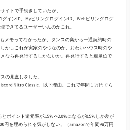
のサイトで手続きしていたが、
tログインID、MyビリングログインID、Webビリングログ
管理できてるユーザーいんのかこれ。
にもメモってなかったが、タンスの奥から一通契約時の
。しかしこれが実家のやつなのか、おわいハウス時のや
ダメなら再発行するしかないか。再発行すると週単位で
ビスの見直しをした。
scord Nitro Classic。以下理由。これで年間１万円ぐら
っているとポイント還元率が1.5%->2.0%になるが0.5%しか差が
900円を埋められる気がしない。（amazonで年間98万円