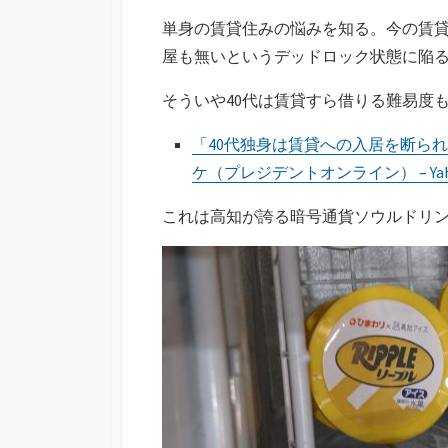
単身の賃貸住みの悩みを知る。今の賃
屋も無いというデッドロック状態に陥
そういや40代は賃貸すら借りる難易度
「40代独身は賃貸への入居を断ら
ケ（プレジデントオンライン） – Ya
これは高知が誇る暗号通貨ソウルドリ