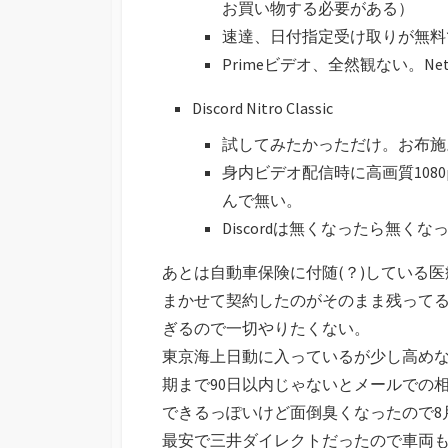
お買い物する必要がある）
速達、日付指定受け取りが無料
Primeビデオ、全然観ない。Net
Discord Nitro Classic
試してみたかっただけ。お布施
身内ビデオ配信時に高画質108
んで無い。
Discordは無くなったら無
あとは自動車保険に付随(？)している
まかせて契約したのがそのまま残って
ぎるので一切やりたくない。
東京海上日動に入っているが少し高め
期まで90日以内じゃないとメールでの
できるっぽいけど面倒臭くなったので8
最安で三井ダイレクトだったので車両