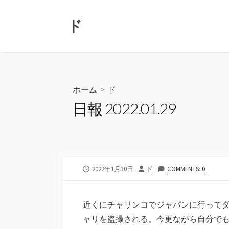
コ
ン
ド
テ
ン
ツ
へ
ス
ホーム
>
ド
キ
日報 2022.01.29
ッ
プ
公
投
2022年1月30日
ド
COMMENTS: 0
開
稿
日
者
近くにチャリンコでジャパンに行って
ャリを盗撮される。今更ながら自分で