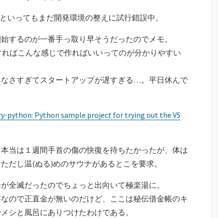
始める。といってもまだ開発環境の整えに試行錯誤中。
開始するのが一番手っ取り早そうだったのでメモ。
制すればこんな感じで作ればいいってのが分かりやすい
てなさすぎてスタートアップが遅すぎる…。平日休んで
y-python: Python sample project for trying out the VS
。本当は１週間手首の傷の快復を待ちたかったが、体は
ただし温(ぬる)めのサウナがあるとこを要求。
湯が全滅だったのでちょっと出向いて極楽湯に。
字なので正直金が無いのだけど、ここは秘伝借金帳のキ
でメシと風呂にありつけたわけである。