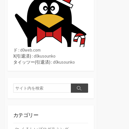
ド :
d0web.com
X(引退済) :
d0kusounko
タイッツー(引退済) :
d0kusounko
検
検
索
索
カテゴリー