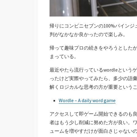
帰りにコンビニセブンの100%パイン
判がなかなか良かったので楽しみ。
帰って趣味プロの続きをやろうとした
まっている。
最近やたら流行っているwordleとい
ったけど実際やってみたら、多少の語
解くロジカルな思考の方が重要という
Wordle – A daily word game
アクセスして即ゲーム開始できるのも
者はもう少し削減に努めた方が良い。
ュームを増やすだけが面白さじゃない