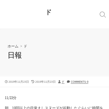
コ
ン
ド
テ
検
ン
索
切
ツ
り
へ
替
ス
え
キ
ホーム
>
ド
ッ
日報
プ
公
最
投
2019年11月23日
2019年11月23日
ド
COMMENTS: 0
開
終
稿
日
更
者
新
11/22分
日
朝、10回以上の目覚ましスヌーズが起動したぐらいに時間を