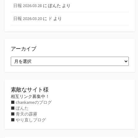
日報 2026.03.28
に
ぽんた
より
日報 2026.03.20
に
ド
より
アーカイブ
ア
ー
カ
イ
ブ
素敵なサイト様
相互リンク募集中！
■
chankameのブログ
■
ぽんた
■
青天の霹靂
■
やり直しブログ