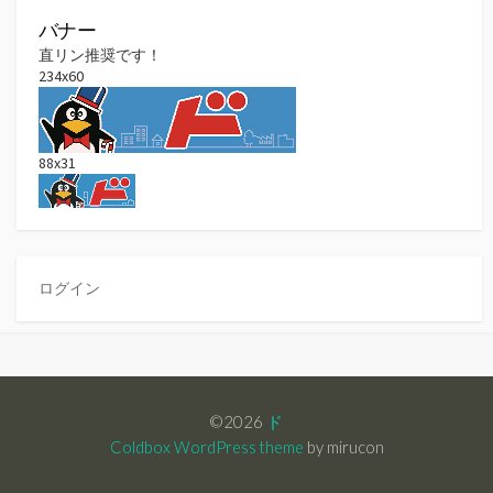
バナー
直リン推奨です！
234x60
88x31
ログイン
©2026
ド
Coldbox WordPress theme
by mirucon