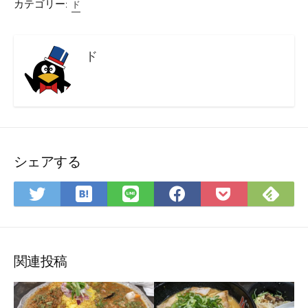
カテゴリー:
ド
ド
シェアする
は
Fee
Twitter
LINE
Facebook
Pocket
て
で
で
で
で
に
な
購
シ
シ
シ
保
ブ
読
ェ
ェ
ェ
存
ッ
ア
ア
ア
関連投稿
ク
マ