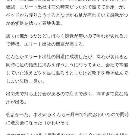
確認、エリート出社寸前の時間だったので慌てて起床。が、
ベッドから降りようするとなぜか右足が痺れていて感覚がつ
かめず足を捻って着地失敗。
痛くは無かったけどしばらく感覚が無いので痺れが切れるま
で待機。エリート出社の機運が高まる。
なんとかエリート出社の回避に成功したが、痺れが切れると
同時に足の指先に痛みを伴うようになってきた。会社で常備
していた冷えピタを足に貼ろうとしたけど靴下を巻き込んで
しまい失敗。臭い。
出向先で打ち上げ会があるので店まで歩く、痛すぎて変な脂
汗が出る。
会よかった。ネオymgcくんも来月末で出向おわいなので同時
に送別会になった（かわいそう