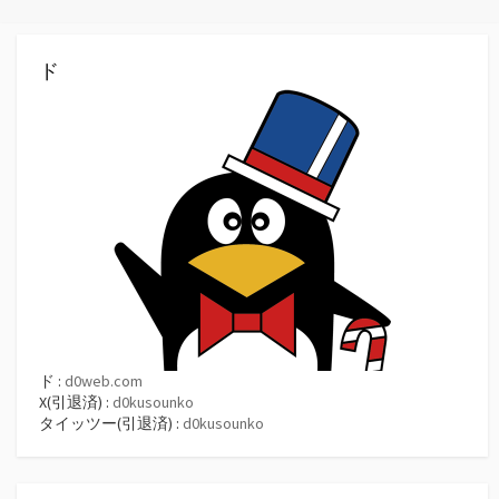
ド
ド :
d0web.com
X(引退済) :
d0kusounko
タイッツー(引退済) :
d0kusounko