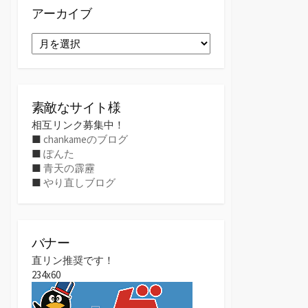
アーカイブ
ア
ー
カ
イ
ブ
素敵なサイト様
相互リンク募集中！
■
chankameのブログ
■
ぽんた
■
青天の霹靂
■
やり直しブログ
バナー
直リン推奨です！
234x60