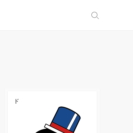
検
索
切
り
替
え
ド