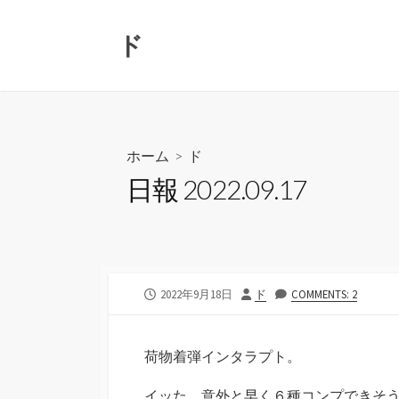
コ
ン
ド
テ
ン
ツ
へ
ス
ホーム
>
ド
キ
日報 2022.09.17
ッ
プ
公
投
2022年9月18日
ド
COMMENTS: 2
開
稿
日
者
荷物着弾インタラプト。
イッた。意外と早く６種コンプできそ