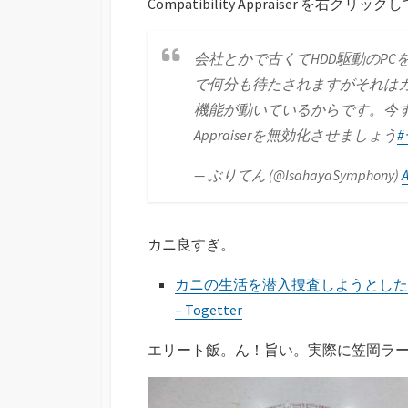
Compatibility Appraiser を右クリッ
会社とかで古くてHDD駆動のPC
で何分も待たされますがそれは
機能が動いているからです。今すぐタスクス
Appraiserを無効化させましょう
— ぶりてん (@IsahayaSymphony)
A
カニ良すぎ。
カニの生活を潜入捜査しようとした
– Togetter
エリート飯。ん！旨い。実際に笠岡ラ