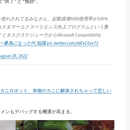
クして”終了” と “無効”。
を使わされてるみなさん、起動直後HDD使用率が100%
カスタマーエクスペリエンス向上プログラムという糞
ケジューラからMicrosoft Compatibility
#一番為になったPC知識
pic.twitter.com/IdExC6vx72
ugust 28, 2022
カニロボット、本物のカニに解体されちゃって悲しい
ーメンもデバッグする機運が高まる。