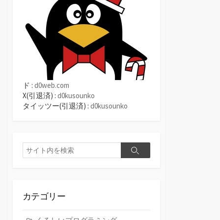
ド :
d0web.com
X(引退済) :
d0kusounko
タイッツー(引退済) :
d0kusounko
検
検
索
索
カテゴリー