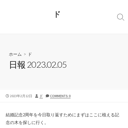
コ
ン
ド
テ
検
ン
索
切
ツ
り
へ
替
ス
え
キ
ホーム
>
ド
ッ
日報 2023.02.05
プ
公
投
2023年2月12日
ド
COMMENTS: 0
開
稿
日
者
結婚記念2周年を今日取り返すためにまずはここに植える記
念の木を探しに行く。