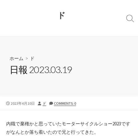
コ
ン
ド
テ
検
ン
索
切
ツ
り
へ
替
ス
え
キ
ホーム
>
ド
ッ
日報 2023.03.19
プ
公
投
2023年4月10日
ド
COMMENTS: 0
開
稿
日
者
内職で棄権かと思っていたモーターサイクルショー2023です
がなんとか落ち着いたので兄と行ってきた。