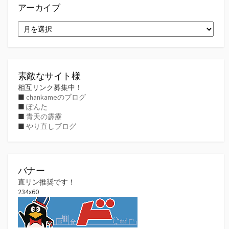
アーカイブ
ア
ー
カ
イ
ブ
素敵なサイト様
相互リンク募集中！
■
chankameのブログ
■
ぽんた
■
青天の霹靂
■
やり直しブログ
バナー
直リン推奨です！
234x60