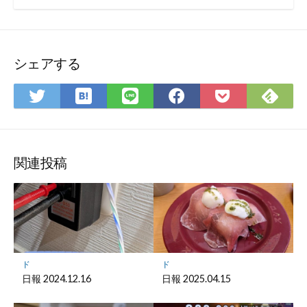
シェアする
は
Fee
Twitter
LINE
Facebook
Pocket
て
で
で
で
で
に
な
購
シ
シ
シ
保
ブ
読
ェ
ェ
ェ
存
ッ
ア
ア
ア
関連投稿
ク
マ
ー
ク
に
保
ド
ド
存
日報 2024.12.16
日報 2025.04.15