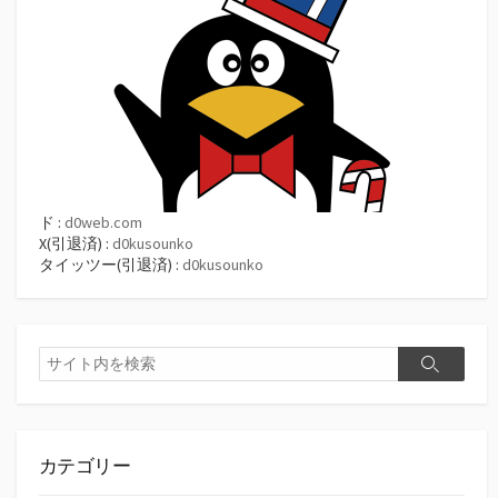
ド :
d0web.com
X(引退済) :
d0kusounko
タイッツー(引退済) :
d0kusounko
検
検
索
索
カテゴリー