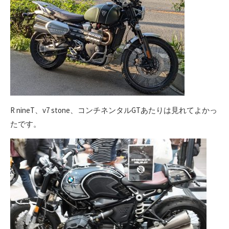
R nineT、v7 stone、コンチネンタルGTあたりは見れてよかっ
たです。