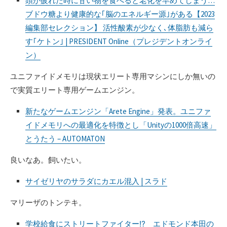
頭が疲れた時に甘い物を食べると老化を早めてしまう…
ブドウ糖より健康的な｢脳のエネルギー源｣がある【2023
編集部セレクション】 活性酸素が少なく､体脂肪も減ら
す｢ケトン｣ | PRESIDENT Online（プレジデントオンライ
ン）
ユニファイドメモリは現状エリート専用マシンにしか無いの
で実質エリート専用ゲームエンジン。
新たなゲームエンジン「Arete Engine」発表。ユニファ
イドメモリへの最適化を特徴とし「Unityの1000倍高速」
とうたう – AUTOMATON
良いなあ。飼いたい。
サイゼリヤのサラダにカエル混入 | スラド
マリーザのトンテキ。
学校給食にストリートファイター⁉ エドモンド本田の