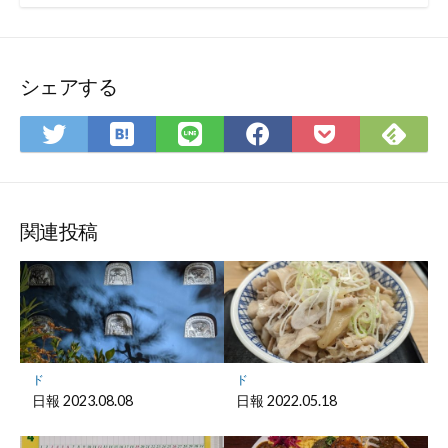
シェアする
は
Fee
Twitter
LINE
Facebook
Pocket
て
で
で
で
で
に
な
購
シ
シ
シ
保
ブ
読
ェ
ェ
ェ
存
ッ
ア
ア
ア
関連投稿
ク
マ
ー
ク
に
保
ド
ド
存
日報 2023.08.08
日報 2022.05.18