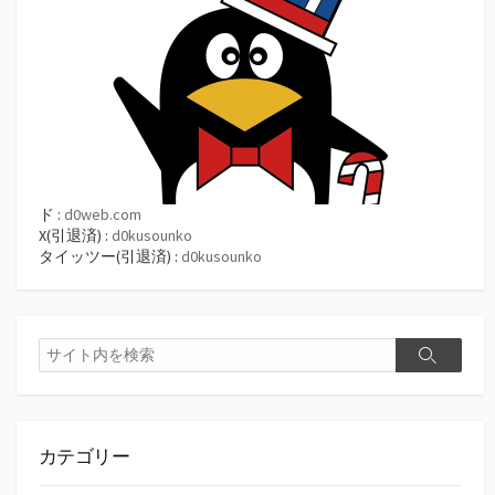
ド :
d0web.com
X(引退済) :
d0kusounko
タイッツー(引退済) :
d0kusounko
検
検
索
索
カテゴリー