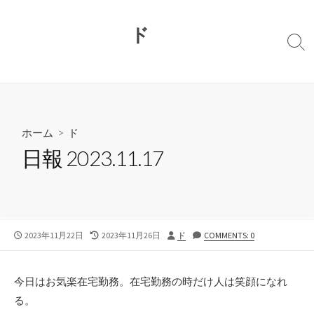
コ
ン
ド
テ
検
ン
索
切
ツ
り
へ
替
ス
え
キ
ホーム
>
ド
ッ
日報 2023.11.17
プ
公
最
投
2023年11月22日
2023年11月26日
ド
COMMENTS: 0
開
終
稿
日
更
者
新
今日はお気楽在宅勤務。在宅勤務の時だけ人は笑顔になれ
日
る。