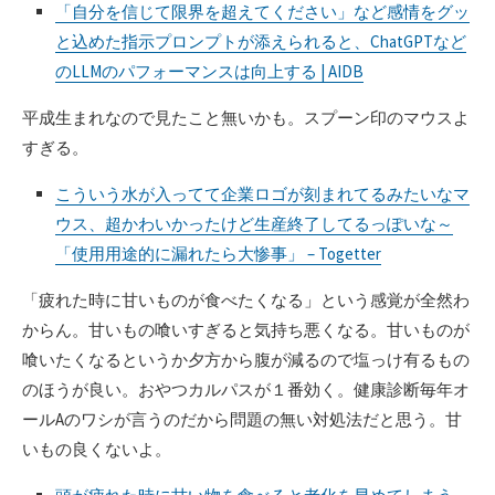
「自分を信じて限界を超えてください」など感情をグッ
と込めた指示プロンプトが添えられると、ChatGPTなど
のLLMのパフォーマンスは向上する | AIDB
平成生まれなので見たこと無いかも。スプーン印のマウスよ
すぎる。
こういう水が入ってて企業ロゴが刻まれてるみたいなマ
ウス、超かわいかったけど生産終了してるっぽいな～
「使用用途的に漏れたら大惨事」 – Togetter
「疲れた時に甘いものが食べたくなる」という感覚が全然わ
からん。甘いもの喰いすぎると気持ち悪くなる。甘いものが
喰いたくなるというか夕方から腹が減るので塩っけ有るもの
のほうが良い。おやつカルパスが１番効く。健康診断毎年オ
ールAのワシが言うのだから問題の無い対処法だと思う。甘
いもの良くないよ。