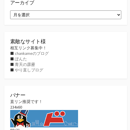
アーカイブ
ア
ー
カ
イ
ブ
素敵なサイト様
相互リンク募集中！
■
chankameのブログ
■
ぽんた
■
青天の霹靂
■
やり直しブログ
バナー
直リン推奨です！
234x60
88x31