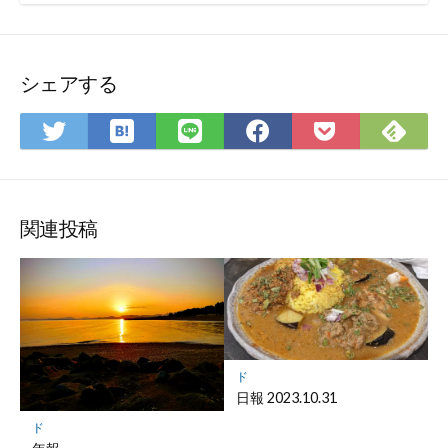
シェアする
は
Fee
Twitter
LINE
Facebook
Pocket
て
で
で
で
で
に
な
購
シ
シ
シ
保
ブ
読
ェ
ェ
ェ
存
ッ
ア
ア
ア
関連投稿
ク
マ
ー
ク
に
保
ド
存
日報 2023.10.31
ド