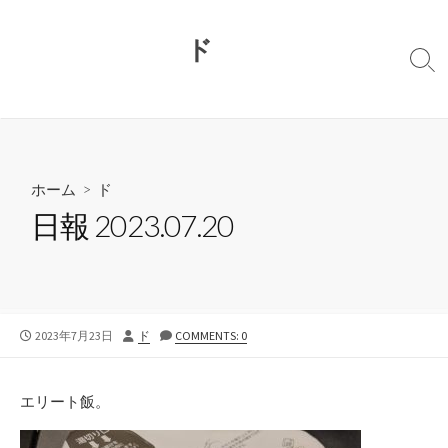
コ
ン
ド
テ
検
ン
索
切
ツ
り
へ
替
ス
え
キ
ホーム
>
ド
ッ
日報 2023.07.20
プ
公
投
2023年7月23日
ド
COMMENTS: 0
開
稿
日
者
エリート飯。