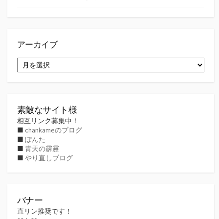
アーカイブ
ア
ー
カ
イ
ブ
素敵なサイト様
相互リンク募集中！
■
chankameのブログ
■
ぽんた
■
青天の霹靂
■
やり直しブログ
バナー
直リン推奨です！