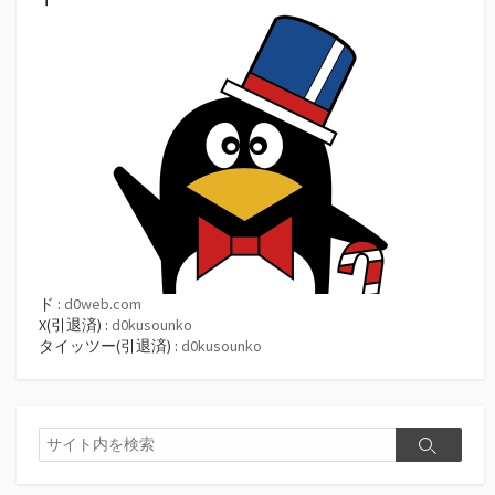
ド :
d0web.com
X(引退済) :
d0kusounko
タイッツー(引退済) :
d0kusounko
検
検
索
索