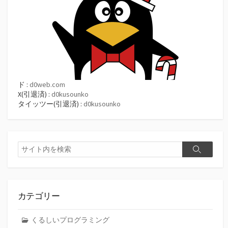
ド :
d0web.com
X(引退済) :
d0kusounko
タイッツー(引退済) :
d0kusounko
検
検
索
索
カテゴリー
くるしいプログラミング