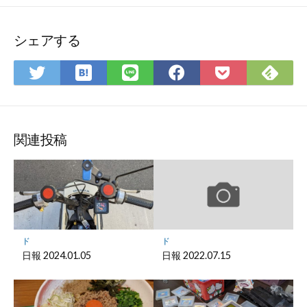
シェアする
は
Fee
Twitter
LINE
Facebook
Pocket
て
で
で
で
で
に
な
購
シ
シ
シ
保
ブ
読
ェ
ェ
ェ
存
ッ
ア
ア
ア
関連投稿
ク
マ
ー
ク
に
保
ド
ド
存
日報 2024.01.05
日報 2022.07.15