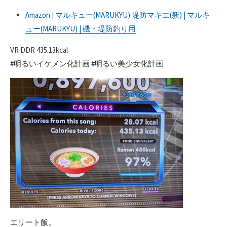
Amazon | マルキュー(MARUKYU) 堤防マキエ(新) | マルキ
ュー(MARUKYU) | 磯・堤防釣り用
VR DDR 435.13kcal
#明るいイケメン化計画 #明るい美少女化計画
エリート飯。