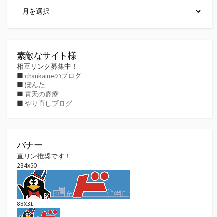
ア
ー
カ
イ
ブ
素敵なサイト様
相互リンク募集中！
■
chankameのブログ
■
ぽんた
■
青天の霹靂
■
やり直しブログ
バナー
直リン推奨です！
234x60
88x31