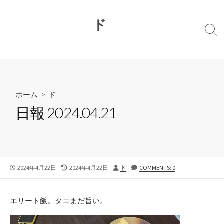
コ
ン
ド
テ
検
ン
索
切
ツ
り
へ
替
ス
え
キ
ホーム
>
ド
ッ
日報 2024.04.21
プ
公
最
投
2024年4月22日
2024年4月22日
ド
COMMENTS: 0
開
終
稿
日
更
者
新
エリート飯。タコまだ旨い。
日