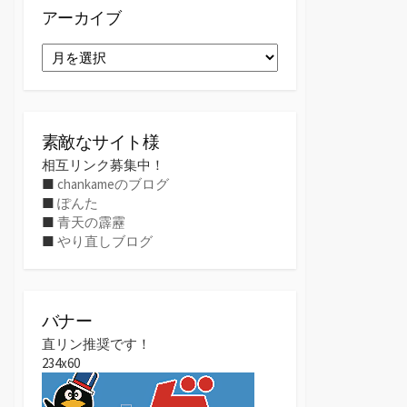
アーカイブ
ア
ー
カ
イ
ブ
素敵なサイト様
相互リンク募集中！
■
chankameのブログ
■
ぽんた
■
青天の霹靂
■
やり直しブログ
バナー
直リン推奨です！
234x60