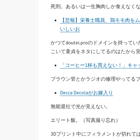
死刑。あるいは一生胸肉しか食えなく
【悲報】栄養士職員、鶏モモ肉をムネ
いしいお
かつてdoutei.proのドメインを持
こいて童貞をネタにしてるのはたから
「コーヒー1杯も買えない！」キャ
ブラウン管とかラジオの修理やってる
Decca Decolaがお嫁入り
無能退社で光が見えない。
エリート飯。（写真撮り忘れ）
3Dプリント中にフィラメントが切れて