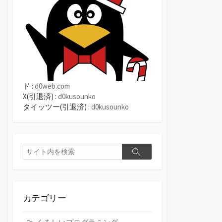
ド :
d0web.com
X(引退済) :
d0kusounko
タイッツー(引退済) :
d0kusounko
検
検
索
索
カテゴリー