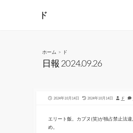
コ
ン
ド
テ
ン
ツ
へ
ス
ホーム
>
ド
キ
日報 2024.09.26
ッ
プ
公
最
投
2024年10月14日
2024年10月14日
ド
開
終
稿
日
更
者
新
エリート飯。カプヌ(笑)が独占禁止法違
日
め。