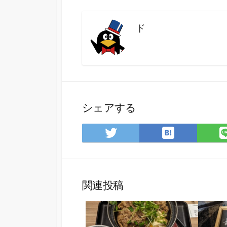
ド
シェアする
は
Twitter
て
で
な
シ
ブ
ェ
ッ
ア
関連投稿
ク
マ
ー