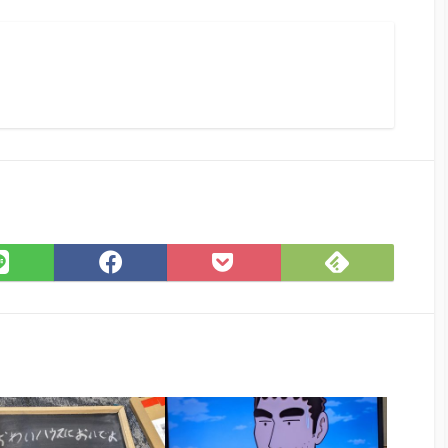
Feedly
LINE
Facebook
Pocket
で
で
で
に
購
シ
シ
保
読
ェ
ェ
存
ア
ア