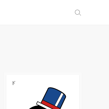
検
索
切
り
替
え
ド