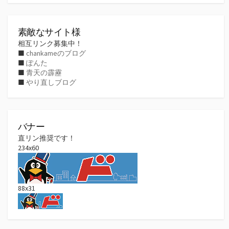
カ
イ
ブ
素敵なサイト様
相互リンク募集中！
■
chankameのブログ
■
ぽんた
■
青天の霹靂
■
やり直しブログ
バナー
直リン推奨です！
234x60
88x31