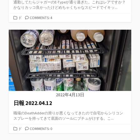
通勤してたらジャガーのE-Typeが通り過ぎた。これはレアですか？
かなりカッコ良かったけどめちゃくちゃなスピードでイキッ...
カ
ド
COMMENTS: 4
テ
ゴ
リ
ー
2022年4月13日
日報 2022.04.12
職場のDeathAdderの滑りが悪くなってきたので自宅からシリコン
スプレーを持ってきて底面のソールにブチュがけする。こ...
カ
ド
COMMENTS: 0
テ