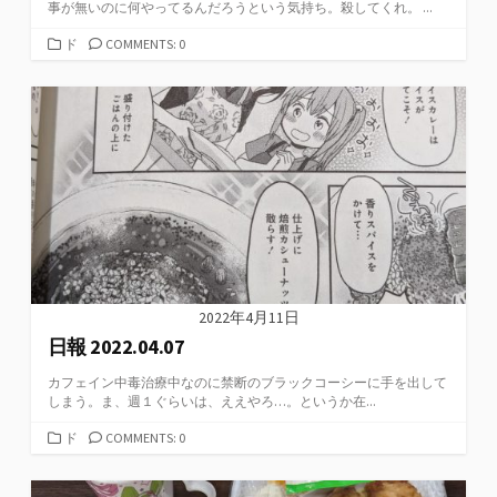
事が無いのに何やってるんだろうという気持ち。殺してくれ。 ...
カ
ド
COMMENTS: 0
テ
ゴ
リ
ー
2022年4月11日
日報 2022.04.07
カフェイン中毒治療中なのに禁断のブラックコーシーに手を出して
しまう。ま、週１ぐらいは、ええやろ…。というか在...
カ
ド
COMMENTS: 0
テ
ゴ