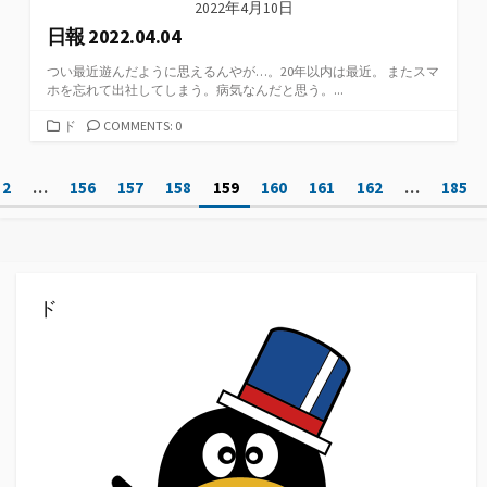
2022年4月10日
日報 2022.04.04
つい最近遊んだように思えるんやが…。20年以内は最近。 またスマ
ホを忘れて出社してしまう。病気なんだと思う。...
カ
ド
COMMENTS: 0
テ
ゴ
投
2
…
156
157
158
159
160
161
162
…
185
リ
ー
稿
の
ペ
ド
ー
ジ
送
り