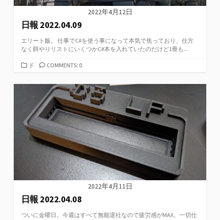
2022年4月12日
日報 2022.04.09
エリート飯。 仕事でC#を使う事になって本気で焦っており、仕方
なく餌やりリストにいくつかC#本を入れていたのだけど1冊も...
カ
ド
COMMENTS: 0
テ
ゴ
リ
ー
2022年4月11日
日報 2022.04.08
ついに金曜日。今週はすべて無能退社なので疲労感がMAX。一切仕