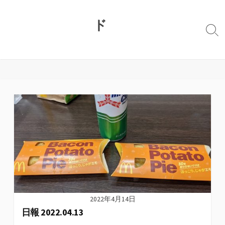
コ
ン
ド
テ
検
ン
索
切
ツ
り
へ
替
ス
え
キ
ッ
プ
2022年4月14日
日報 2022.04.13