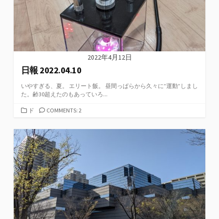
2022年4月12日
日報 2022.04.10
いやすぎる、夏。 エリート飯。 昼間っぱらから久々に”運動”しまし
た。齢30超えたのもあっていろ...
カ
ド
COMMENTS: 2
テ
ゴ
リ
ー