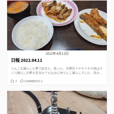
ゴ
リ
ー
2022年4月12日
日報 2022.04.11
うんこを漏らした夢で起きた。焦った。月曜日イヤヤイヤヤ病はウ
ンコ漏らしの夢を見るか？ちなみにVRうんこ漏らしでした。良か...
カ
ド
COMMENTS: 2
テ
ゴ
リ
ー