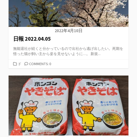
2022年4月10日
日報 2022.04.05
無能退社が続くと分かっているので出社から逃げ出したい。死期を
悟った猫が飼い主から姿を見せないように…。 新規...
カ
ド
COMMENTS: 0
テ
ゴ
リ
ー