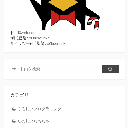
ド :
d0web.com
X(引退済) :
d0kusounko
タイッツー(引退済) :
d0kusounko
検
検
索
索
カテゴリー
くるしいプログラミング
たのしいおもちゃ