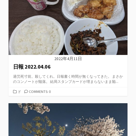
リ
ー
2022年4月11日
日報 2022.04.06
過労死寸前。殺してくれ。日報書く時間が無くなってきた。 まさか
のコンノートが陥落。 結局スタンプカードが埋まらないまま陥...
カ
ド
COMMENTS: 0
テ
ゴ
リ
ー