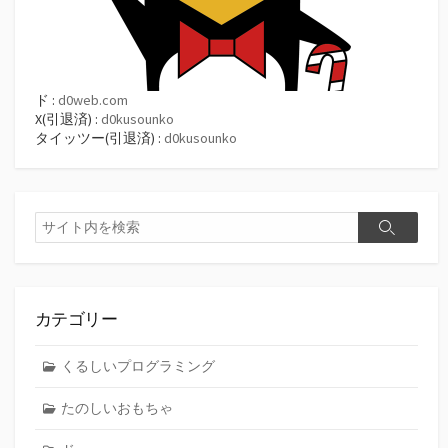
ド :
d0web.com
X(引退済) :
d0kusounko
タイッツー(引退済) :
d0kusounko
検
検
索
索
カテゴリー
くるしいプログラミング
たのしいおもちゃ