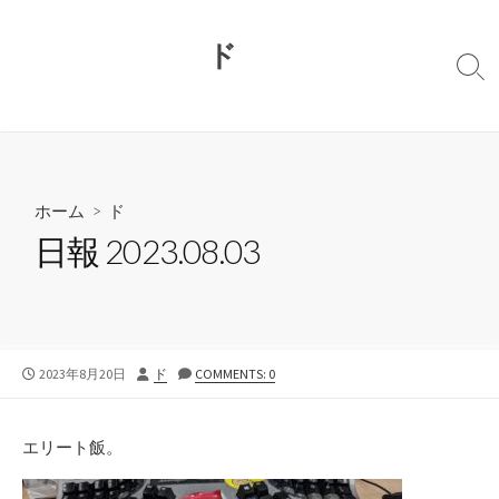
コ
ン
ド
テ
検
ン
索
切
ツ
り
へ
替
ス
え
キ
ホーム
>
ド
ッ
日報 2023.08.03
プ
公
投
2023年8月20日
ド
COMMENTS: 0
開
稿
日
者
エリート飯。