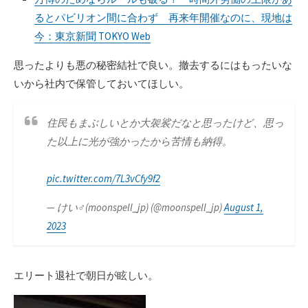
るとパビリオン間に合わず 再来年開催なのに、現地は
今：東京新聞 TOKYO Web
思ったよりも悪の秘密結社で良い。撤去するにはもったいな
いから社内で保管しておいてほしい。
住民もまぶしいとか大袈裟だなと思ったけど、思っ
た以上に光が強かったから苦情も納得。
pic.twitter.com/7L3vCfy9f2
— けい♂(moonspell_jp) (@moonspell_jp)
August 1,
2023
エリート退社で朝日が眩しい。