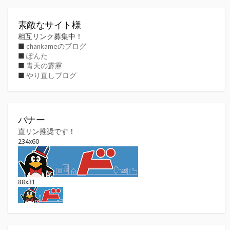
イ
ブ
素敵なサイト様
相互リンク募集中！
■
chankameのブログ
■
ぽんた
■
青天の霹靂
■
やり直しブログ
バナー
直リン推奨です！
234x60
88x31