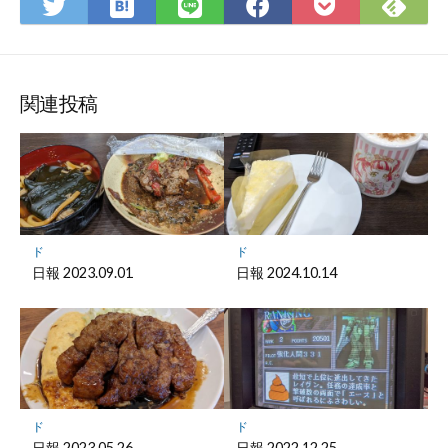
は
Fee
Twitter
LINE
Facebook
Pocket
て
で
で
で
で
に
な
購
シ
シ
シ
保
ブ
読
ェ
ェ
ェ
存
ッ
ア
ア
ア
関連投稿
ク
マ
ー
ク
に
保
ド
ド
存
日報 2023.09.01
日報 2024.10.14
ド
ド
日報 2023.05.26
日報 2022.12.25