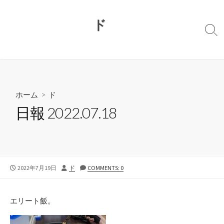
コ
ン
ド
テ
検
ン
索
切
ツ
り
へ
替
ス
え
キ
ホーム
>
ド
ッ
日報 2022.07.18
プ
公
投
2022年7月19日
ド
COMMENTS: 0
開
稿
日
者
エリート飯。