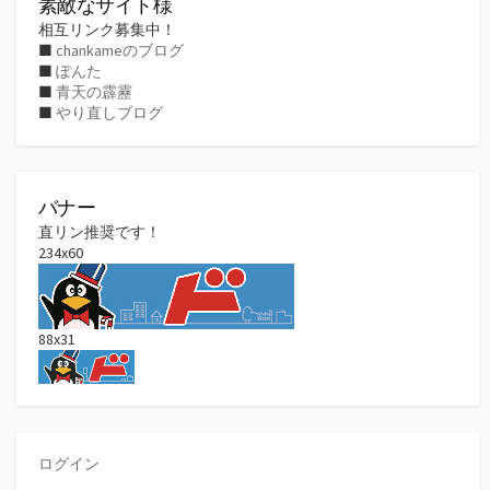
素敵なサイト様
相互リンク募集中！
■
chankameのブログ
■
ぽんた
■
青天の霹靂
■
やり直しブログ
バナー
直リン推奨です！
234x60
88x31
ログイン