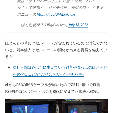
夏は「タイヤバースト」に注意？ 突然「バン
ッ！」で破損も 「月イチ点検」推奨のワケ | くるま
のニュース
https://t.co/dhHLY9Owkr
— ぽんた (@9MSOJBgNvoLizav)
July 18, 2022
ほとんどの草にはセルロースが含まれているので消化できな
いと。岡本信人はセルロースの消化が出来る胃袋を備えてい
る？
なぜ人間は道ばたに生えている雑草や葉っぱのほとんど
を食べることができないのか？ – GIGAZINE
AliからPS2のRGBケーブルが届いたのでCRTに繋いで確認。
PS2側のコンポジット出力をRGBに変えて正常表示確認。