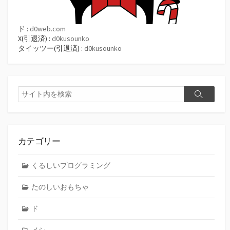
ド :
d0web.com
X(引退済) :
d0kusounko
タイッツー(引退済) :
d0kusounko
検
検
索
索
カテゴリー
くるしいプログラミング
たのしいおもちゃ
ド